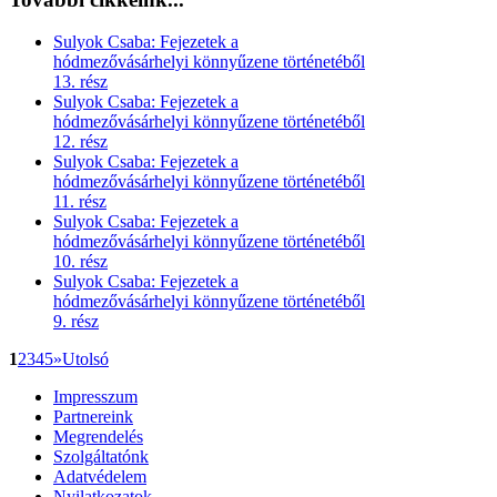
Sulyok Csaba: Fejezetek a
hódmezővásárhelyi könnyűzene történetéből
13. rész
Sulyok Csaba: Fejezetek a
hódmezővásárhelyi könnyűzene történetéből
12. rész
Sulyok Csaba: Fejezetek a
hódmezővásárhelyi könnyűzene történetéből
11. rész
Sulyok Csaba: Fejezetek a
hódmezővásárhelyi könnyűzene történetéből
10. rész
Sulyok Csaba: Fejezetek a
hódmezővásárhelyi könnyűzene történetéből
9. rész
1
2
3
4
5
»
Utolsó
Impresszum
Partnereink
Megrendelés
Szolgáltatónk
Adatvédelem
Nyilatkozatok