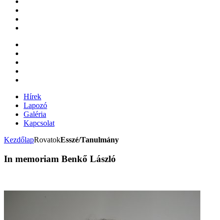
Hírek
Lapozó
Galéria
Kapcsolat
Kezdőlap
Rovatok
Esszé/Tanulmány
In memoriam Benkő László