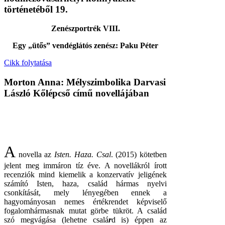
történetéből 19.
Zenészportrék VIII.
Egy „ütős” vendéglátós zenész: Paku Péter
Cikk folytatása
Morton Anna: Mélyszimbolika Darvasi
László Kőlépcső című novellájában
A
novella az
Isten. Haza. Csal
. (2015) kötetben
jelent meg immáron tíz éve. A novellákról írott
recenziók mind kiemelik a konzervatív jeligének
számító Isten, haza, család hármas nyelvi
csonkítását, mely lényegében ennek a
hagyományosan nemes értékrendet képviselő
fogalomhármasnak mutat görbe tükröt. A család
szó megvágása (lehetne csalá
r
d is) éppen az