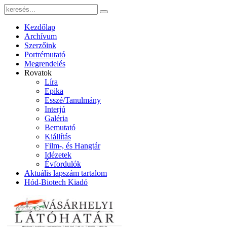
Kezdőlap
Archívum
Szerzőink
Portrémutató
Megrendelés
Rovatok
Líra
Epika
Esszé/Tanulmány
Interjú
Galéria
Bemutató
Kiállítás
Film-, és Hangtár
Idézetek
Évfordulók
Aktuális lapszám tartalom
Hód-Biotech Kiadó