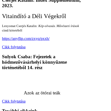
Cserjés Katalin: Index Supplementum,
2023.
Vitaindító a Déli Végekről
Lenyomat Cserjés Katalin:
Kép-olvasás. Művészeti írások
című kötetéből
https://anyflip.com/zxyq/pxxh/
Cikk folytatása
Sulyok Csaba: Fejezetek a
hódmezővásárhelyi könnyűzene
történetéből 14. rész
Azok az ötórai teák
Cikk folytatása
További cikkeink...