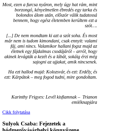
Most, ezen a furcsa nyáron, mely úgy hat rám, mint
borzongó, kényelmetlen ébredés egy tarka és
bolondos álom után, először válik tudatossá
bennem, hogy egész életemben kerültem ezt a
szót….
[...] De nem mondtam ki azt a szót soha. És most
már nem is tudom kimondani, csak ennyit: valami
fáj, ami nincs. Valamikor hallani fogsz majd az
életnek egy fájdalmas csodájáról – arról, hogy
akinek levágták a kezét és a lábát, sokáig érzi még
sajogni az ujjakat, amik nincsenek.
Ha ezt hallod majd: Kolozsvár, és ezt: Erdély, és
ezt: Kárpátok – meg fogod tudni, mire gondoltam.
Karinthy Frigyes: Levél kisfiamnak – Trianon
emléknapjára
Cikk folytatása
Sulyok Csaba: Fejezetek a
hódmezővásárhelyi könnyűzene