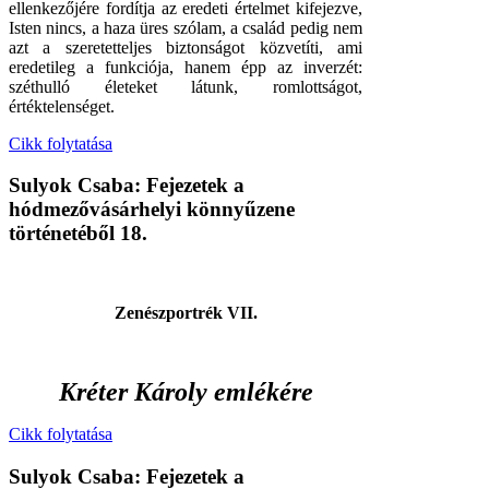
ellenkezőjére fordítja az eredeti értelmet kifejezve,
Isten nincs, a haza üres szólam, a család pedig nem
azt a szeretetteljes biztonságot közvetíti, ami
eredetileg a funkciója, hanem épp az inverzét:
széthulló életeket látunk, romlottságot,
értéktelenséget.
Cikk folytatása
Sulyok Csaba: Fejezetek a
hódmezővásárhelyi könnyűzene
történetéből 18.
Zenészportrék VII.
Kréter Károly emlékére
Cikk folytatása
Sulyok Csaba: Fejezetek a