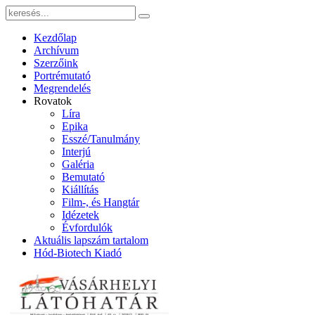
Kezdőlap
Archívum
Szerzőink
Portrémutató
Megrendelés
Rovatok
Líra
Epika
Esszé/Tanulmány
Interjú
Galéria
Bemutató
Kiállítás
Film-, és Hangtár
Idézetek
Évfordulók
Aktuális lapszám tartalom
Hód-Biotech Kiadó