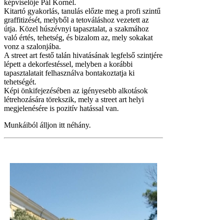
képviselője Pál Kornél.
Kitartó gyakorlás, tanulás előzte meg a profi szintű
graffitizését, melyből a tetováláshoz vezetett az
útja. Közel húszévnyi tapasztalat, a szakmához
való értés, tehetség, és bizalom az, mely sokakat
vonz a szalonjába.
A street art festő talán hivatásának legfelső szintjére
lépett a dekorfestéssel, melyben a korábbi
tapasztalatait felhasználva bontakoztatja ki
tehetségét.
Képi önkifejezésében az igényesebb alkotások
létrehozására törekszik, mely a street art helyi
megjelenésére is pozitív hatással van.
Munkáiból álljon itt néhány.