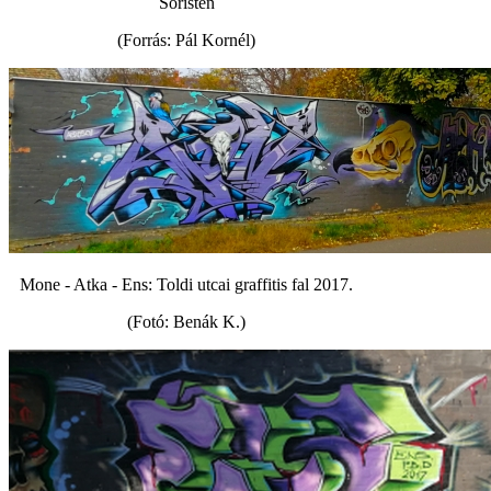
Söristen
(Forrás: Pál Kornél)
Mone - Atka - Ens: Toldi utcai graffitis fal 2017.
(Fotó: Benák K.)