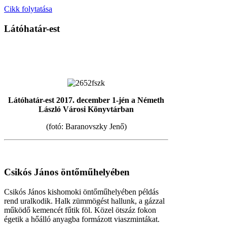
Cikk folytatása
Látóhatár-est
Látóhatár-est 2017. december 1-jén a Németh
László Városi Könyvtárban
(fotó: Baranovszky Jenő)
Csikós János öntőműhelyében
Csikós János kishomoki öntőműhelyében példás
rend uralkodik. Halk zümmögést hallunk, a gázzal
működő kemencét fűtik föl. Közel ötszáz fokon
égetik a hőálló anyagba formázott viaszmintákat.