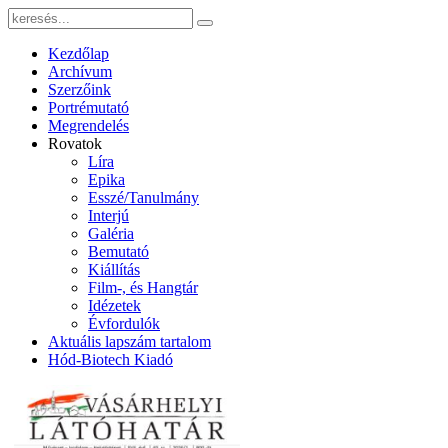
Kezdőlap
Archívum
Szerzőink
Portrémutató
Megrendelés
Rovatok
Líra
Epika
Esszé/Tanulmány
Interjú
Galéria
Bemutató
Kiállítás
Film-, és Hangtár
Idézetek
Évfordulók
Aktuális lapszám tartalom
Hód-Biotech Kiadó