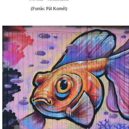
(Forrás: Pál Kornél)