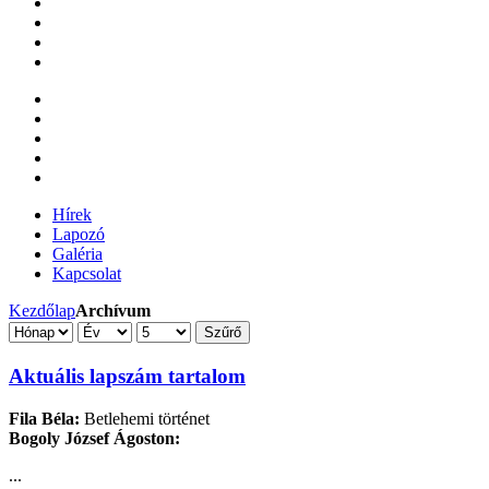
Hírek
Lapozó
Galéria
Kapcsolat
Kezdőlap
Archívum
Szűrő
Aktuális lapszám tartalom
Fila Béla:
Betlehemi történet
Bogoly József Ágoston:
...