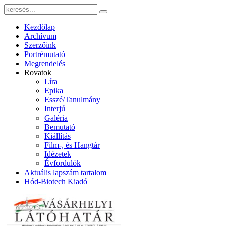
Kezdőlap
Archívum
Szerzőink
Portrémutató
Megrendelés
Rovatok
Líra
Epika
Esszé/Tanulmány
Interjú
Galéria
Bemutató
Kiállítás
Film-, és Hangtár
Idézetek
Évfordulók
Aktuális lapszám tartalom
Hód-Biotech Kiadó