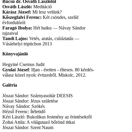
Búcsú dr. Osváth Lászlótól
Osváth László:
Meditáció
Kárász József:
Mi lesz velünk?
Kőszegfalvi Ferenc:
Két csöndes, szelíd
évfordulóról
Faragó Ibolya:
Hét haiku — Návay Sándor
rajzaival
Tandi Lajos:
Vetés, aratás, csíráztatás —
Vásárhelyi triptichon 2013
Könyvajánló
Hegyiné Csernus Judit
Gyulai József
: Ifjan - éretten - éltesen. 80 kérdés-
válasz közel nyolc évtizedről. Miskolc, 2012.
Galéria
Jószai Sándor: Szárnyasoltár DEESIS
Jószai Sándor: Jézus születése
Návay Sándor: Szökés
Hézső Ferenc: Ítéletidő
Kéri László: Bukolikus festmény az érintésekről
Zoltai Attila: A világutazó bőrönd titkai
Jószai Sándor: Szent Naum