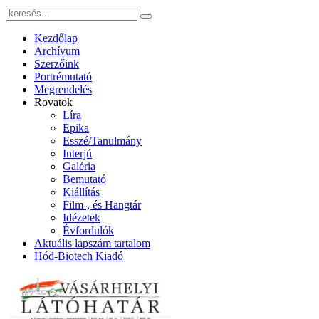
Kezdőlap
Archívum
Szerzőink
Portrémutató
Megrendelés
Rovatok
Líra
Epika
Esszé/Tanulmány
Interjú
Galéria
Bemutató
Kiállítás
Film-, és Hangtár
Idézetek
Évfordulók
Aktuális lapszám tartalom
Hód-Biotech Kiadó