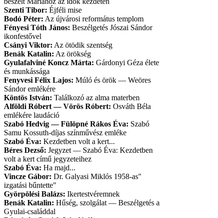
beszélt Máriához az idők kezdetén
Szenti Tibor:
Éjféli mise
Bodó Péter:
Az újvárosi református templom
Fényesi Tóth János:
Beszélgetés Jószai Sándor
ikonfestővel
Csányi Viktor:
Az ötödik szentség
Benák Katalin:
Az örökség
Gyulafalviné Koncz Márta:
Gárdonyi Géza élete
és munkássága
Fenyvesi Félix Lajos:
Múló és örök — Weöres
Sándor emlékére
Köntös István:
Találkozó az alma materben
Alföldi Róbert — Vörös Róbert:
Osváth Béla
emlékére laudáció
Szabó Hedvig — Fülöpné Rákos Éva:
Szabó
Samu Kossuth-díjas színművész emléke
Szabó Éva:
Kezdetben volt a kert...
Béres Dezső:
Jegyzet — Szabó Éva: Kezdetben
volt a kert című jegyzeteihez
Szabó Éva:
Ha majd...
Vincze Gábor:
Dr. Galyasi Miklós 1958-as"
izgatási bűntette"
Györpölési Balázs:
Ikertestvéremnek
Benák Katalin:
Hűség, szolgálat — Beszélgetés a
Gyulai-családdal