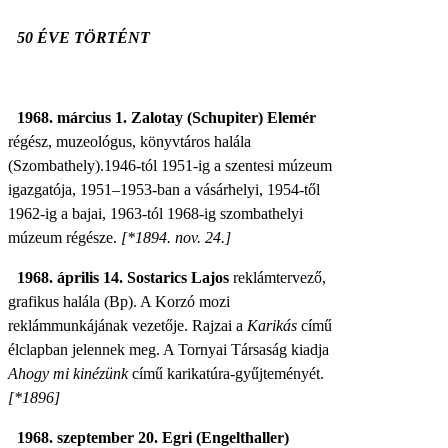
50 ÉVE TÖRTÉNT
1968. március 1.
Zalotay (Schupiter) Elemér
régész, muzeológus, könyvtáros halála
(Szombathely).
1946-tól 1951-ig a szentesi múzeum
igazgatója, 1951–1953-ban a vásárhelyi, 1954-től
1962-ig a bajai, 1963-tól 1968-ig szombathelyi
múzeum régésze.
[*1894. nov. 24.]
1968. április 14. Sostarics Lajos
reklámtervező,
grafikus halála (Bp).
A Korzó mozi
reklámmunkájának vezetője. Rajzai a
Karikás
című
élclapban jelennek meg. A
Tornyai Társaság kiadja
Ahogy mi kinézünk
című karikatúra-gyűjteményét.
[*1896]
1968. szeptember 20. Egri (Engelthaller)