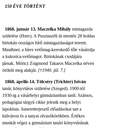
150 ÉVE TÖRTÉNT
1868. január 13. Maczelka Mihály
mintagazda
születése (Hmv). A Pusztaszéli út mentén 28 holdas
birtokán országos hírű mintagazdaságot teremt.
Mauthner, a híres vetőmag-kereskedő tőle vásárolja
a kukorica-vetőmagot. Birtokának csodájára
járnak. Móricz Zsigmond Takaros Maczelka néven
örökíti meg alakját.
[†1940. júl. 7.]
1868. április 14. Tölcséry (Trichter) István
tanár, könyvtáros születése (Szeged). 1900-tól
1930-ig a vásárhelyi gimnáziumban tanít. Számos,
pedagógiai tárgyú cikke jelenik meg a helyi
lapokban. Ismeretterjesztő előadásokat tart a
külvárosi és a tanyai olvasókörökben. Értékes
munkát végez a gimnázium tanári könyvtárának