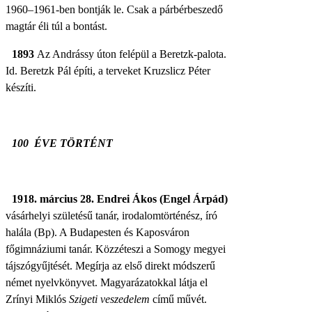
1960–1961-ben bontják le. Csak a párbérbeszedő
magtár éli túl a bontást.
1893
Az Andrássy úton felépül a Beretzk-palota.
I
d. Beretzk Pál építi, a terveket Kruzslicz Péter
készíti.
100 ÉVE TÖRTÉNT
1918. március 28.
Endrei Ákos (
Engel Árpád)
vásárhelyi születésű tanár, irodalomtörténész, író
halála (Bp). A Budapesten és Kaposváron
főgimnáziumi tanár. Közzéteszi a Somogy megyei
tájszógyűjtését. Megírja az első direkt módszerű
német nyelvkönyvet. Magyarázatokkal látja el
Zrínyi Miklós
Szigeti veszedelem
című művét.