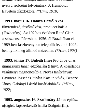
nyelvű teológiai folyóiratnak. A Humboldt
Egyetem díszdoktora.
(*Hmv, 1910)
1993. május 16. Hamza Dezső Ákos
filmrendező, festőművész, producer halála
(Jászberény). Az 1920-as években René Clair
asszisztense Párizsban. 1956-tól Brazíliában él.
1989-ben Jászberényben telepedik le, ahol 1995-
ben nyílik meg állandó múzeuma.
(*Hmv, 1903)
1993. június 17. Balogh Imre
Pro Urbe-díjas
gimnáziumi tanár, edző
halála (Hmv). A kosárlabda
vásárhelyi meghonosítója. Neves tanítványai:
Gyuricza József és Juhász Katalin vívók, Bencze
János, Gabányi László kosárlabdázók.
(*Hmv,
1922
)
1993. augusztus 16. Szathmáry János
építész,
újságíró, lapszerkesztő halála (Salgótarján).