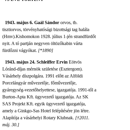
1943. május 6. Gaál Sándor
orvos, tb.
tisztiorvos, törvényhatósági bizottsági tag halála
(Hmv).
Kishomokon 1928. július 1-jén strandfürdőt
nyit. A tó partján negyven öltözőkabin várta
fürdőzni vágyókat.
[*1890]
1943. május 24. Schleiffer Ervin
Eötvös
Lóránd-díjas mérnök születése (Esztergom).
Vásárhely díszpolgára. 1991 előtt az Alföldi
Porcelángyár művezetője, főművezetője,
gyáregység-vezetőhelyettese, igazgatója. 1991-től a
Burton-Apta Kft. ügyvezető igazgatója. Az SK
SAS Projekt Kft. egyik ügyvezető igazgatója,
amely a Ginkgo-Sas Hotel felépítésére jön létre.
Alapítója a vásárhelyi Rotary Klubnak.
[†2011.
máj. 30.]