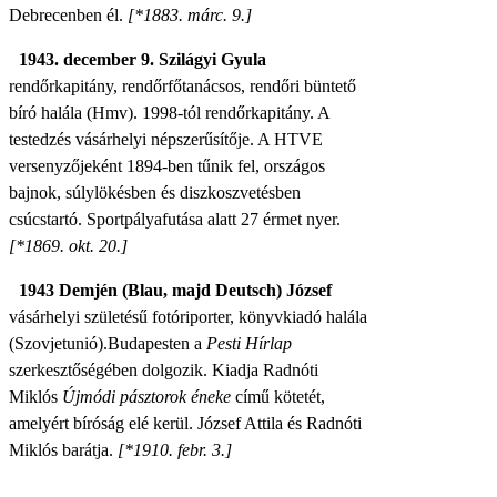
Debrecenben él.
[*1883. márc. 9.]
1943. december 9. Szilágyi Gyula
rendőrk
apitány, rendőrfőtanácsos, rendőri büntető
bíró halála (Hmv). 1998-tól rendőrkapitány. A
testedzés vásárhelyi népszerűsítője.
A HTVE
versenyzőjeként 1894-ben tűnik fel, országos
bajnok, súlylökésben és diszkoszvetésben
csúcstartó.
Sportpályafutása alatt 27 érmet nyer.
[*1869. okt. 20.]
1943
Demjén (Blau, majd Deutsch) József
vásárhelyi születésű fotóriporter, könyvkiadó halála
(Szovjetunió).
Budapesten a
Pesti Hírlap
szerkesztőségében dolgozik. Kiadja Radnóti
Miklós
Újmódi pásztorok éneke
című kötetét,
amelyért bíróság elé kerül. József Attila és Radnóti
Miklós barátja.
[*1910. febr. 3.]