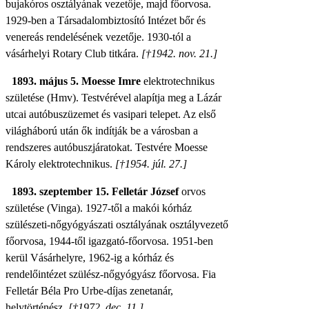
bujakóros osztályának vezetője, majd főorvosa.
1929-ben a Társadalombiztosító Intézet bőr és
venereás rendelésének vezetője. 1930-tól a
vásárhelyi Rotary Club titkára.
[†1942. nov. 21.]
1893. május 5. Moesse Imre
elektrotechnikus
születése (Hmv). Testvérével alapítja meg a Lázár
utcai autóbuszüzemet és vasipari telepet. Az első
világháború után ők indítják be a városban a
rendszeres autóbuszjáratokat. Testvére
Moesse
Károly
elektrotechnikus.
[†1954. júl. 27.]
1893. szeptember 15. Felletár József
orvos
születése (Vinga). 1927-től a makói kórház
szülészeti-nőgyógyászati osztályának osztályvezető
főorvosa, 1944-től igazgató-főorvosa. 1951-ben
kerül Vásárhelyre, 1962-ig a kórház és
rendelőintézet szülész-nőgyógyász főorvosa. Fia
Felletár Béla Pro Urbe-díjas zenetanár,
helytörténész.
[†1972. dec. 11.]