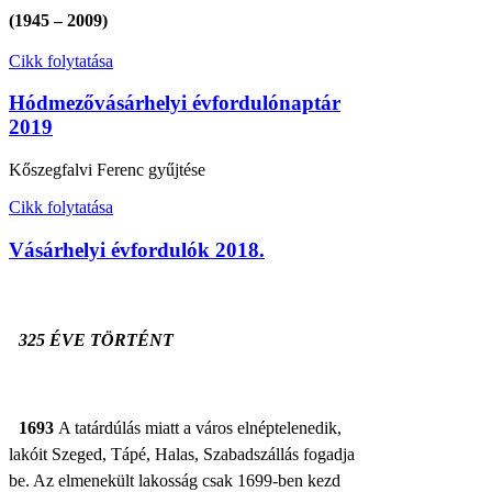
(1945 – 2009)
Cikk folytatása
Hódmezővásárhelyi évfordulónaptár
2019
Kőszegfalvi Ferenc gyűjtése
Cikk folytatása
Vásárhelyi évfordulók 2018.
325 ÉVE TÖRTÉNT
1693
A t
atárdúlás miatt a város elnéptelenedik,
lakóit Szeged, Tápé, Halas, Szabadszállás fogadja
be. Az elmenekült lakosság csak 1699-ben kezd