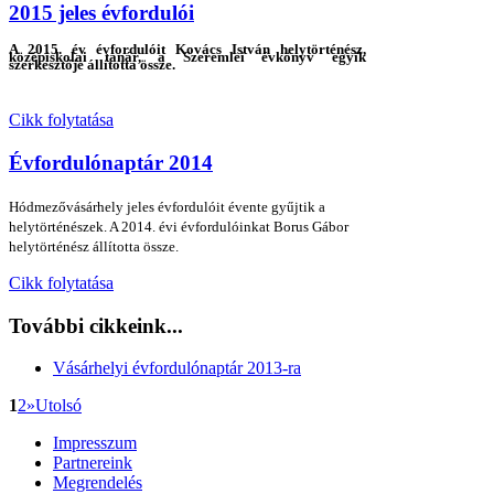
2015 jeles évfordulói
A 2015. év évfordulóit Kovács István helytörténész,
középiskolai tanár, a Szeremlei évkönyv egyik
szerkesztője állította össze.
Cikk folytatása
Évfordulónaptár 2014
Hódmezővásárhely jeles évfordulóit évente gyűjtik a
helytörténészek. A 2014. évi évfordulóinkat Borus Gábor
helytörténész állította össze.
Cikk folytatása
További cikkeink...
Vásárhelyi évfordulónaptár 2013-ra
1
2
»
Utolsó
Impresszum
Partnereink
Megrendelés