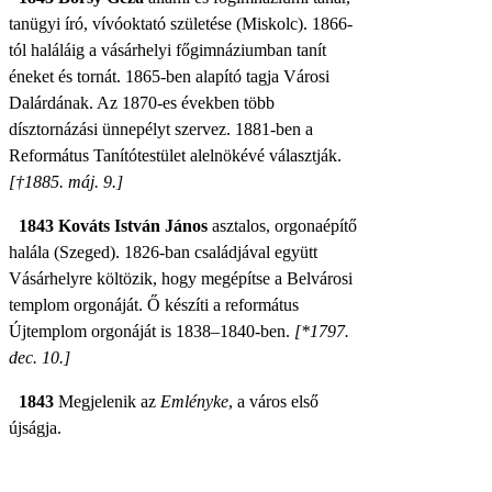
tanügyi író, vívóoktató születése (Miskolc). 1866-
tól haláláig a vásárhelyi főgimnáziumban tanít
éneket és tornát.
1865-ben alapító tagja Városi
Dalárdának. Az 1870-es években több
dísztornázási ünnepélyt szervez. 1881-ben a
Református Tanítótestület alelnökévé választják.
[†1885. máj. 9.]
1843 Kováts István János
asztalos, orgonaépítő
halála (Szeged). 1826-ban családjával együtt
Vásárhelyre költözik, hogy megépítse a Belvárosi
templom orgonáját. Ő készíti a református
Újtemplom orgonáját is 1838–1840-ben.
[*1797.
dec. 10.]
1843
Megjelenik az
Emlényke
, a város első
újságja.