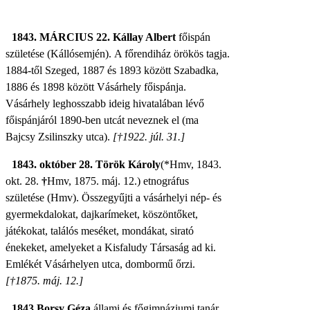
1843. MÁRCIUS 22.
Kállay Albert
főispán
születése (Kállósemjén).
A főrendiház örökös tagja.
1884-től Szeged, 1887 és 1893 között Szabadka,
1886 és 1898 között Vásárhely főispánja.
Vásárhely leghosszabb ideig hivatalában lévő
főispánjáról 1890-ben utcát neveznek el (ma
Bajcsy Zsilinszky utca).
[†1922. júl. 31.]
1843. október 28. Török Károly
(*Hmv, 1843.
okt. 28.
†
Hmv, 1875. máj. 12.)
etnográfus
születése (Hmv). Összegyűjti a vásárhelyi nép- és
gyermekdalokat, dajkarímeket, köszöntőket,
játékokat, találós meséket, mondákat, sirató
énekeket, amelyeket a Kisfaludy Társaság ad ki.
Emlékét Vásárhelyen utca, dombormű őrzi.
[†1875. máj. 12.]
1843 Borsy Géza
állami és főgimnáziumi tanár,