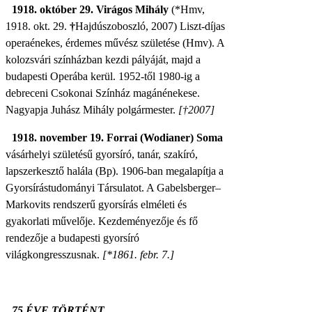
1918. október 29. Virágos Mihály
(*Hmv,
1918. okt. 29.
†
Hajdúszoboszló, 2007) Liszt-díjas
operaénekes, érdemes művész születése (Hmv). A
kolozsvári színházban kezdi pályáját, majd a
budapesti Operába kerül. 1952-től 1980-ig a
debreceni Csokonai Színház magánénekese.
Nagyapja Juhász Mihály
polgármester.
[†2007]
1918. november 19. Forrai (Wodianer) Soma
vásárhelyi születésű gyorsíró, tanár, szakíró,
lapszerkesztő halála (Bp). 1906-ban megalapítja a
Gyorsírástudományi Társulatot. A Gabelsberger–
Markovits rendszerű gyorsírás elméleti és
gyakorlati művelője. Kezdeményezője és fő
rendezője a budapesti gyorsíró
világkongresszusnak.
[*1861. febr. 7.]
75 ÉVE TÖRTÉNT