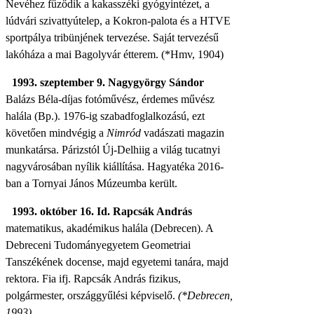
Nevéhez fűződik a kakasszéki gyógyintézet, a
lúdvári szivattyútelep, a Kokron-palota és a HTVE
sportpálya tribünjének tervezése. Saját tervezésű
lakóháza a mai Bagolyvár étterem. (*Hmv, 1904)
1993. szeptember 9. Nagygyörgy Sándor
Balázs Béla-díjas fotóművész, érdemes művész
halála (Bp.). 1976-ig szabadfoglalkozású, ezt
követően mindvégig a
Nimród
vadászati magazin
munkatársa. Párizstól Új-Delhiig a világ tucatnyi
nagyvárosában nyílik kiállítása. Hagyatéka 2016-
ban a Tornyai János Múzeumba került.
1993. október 16. Id. Rapcsák András
matematikus, akadémikus halála (Debrecen). A
Debreceni Tudományegyetem Geometriai
Tanszékének docense, majd egyetemi tanára, majd
rektora. Fia ifj. Rapcsák András fizikus,
polgármester, országgyűlési képviselő.
(*Debrecen,
1993)