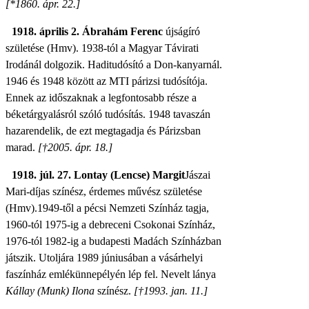
[*1860. ápr. 22.]
1918. április 2. Ábrahám Ferenc
újságíró
születése (Hmv). 1938-tól a Magyar Távirati
Irodánál dolgozik. Haditudósító a Don-kanyarnál.
1946 és 1948 között az MTI párizsi tudósítója.
Ennek az időszaknak a legfontosabb része a
béketárgyalásról szóló tudósítás. 1948 tavaszán
hazarendelik, de ezt megtagadja és Párizsban
marad.
[†2005. ápr. 18.]
1918. júl. 27. Lontay (Lencse) Margit
Jászai
Mari-díjas
színész, érdemes művész születése
(Hmv).
1949-től a pécsi Nemzeti Színház tagja,
1960-tól 1975-ig a debreceni Csokonai Színház,
1976-tól 1982-ig a budapesti Madách Színházban
játszik. Utoljára 1989 júniusában a vásárhelyi
faszínház emlékünnepélyén lép fel. Nevelt lánya
Kállay (Munk) Ilona
színész.
[†1993. jan. 11.]