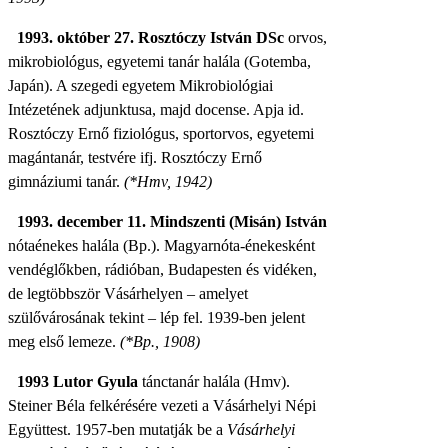
1993. október 27. Rosztóczy István DSc
orvos,
mikrobiológus, egyetemi tanár halála (Gotemba,
Japán). A szegedi egyetem Mikrobiológiai
Intézetének adjunktusa, majd docense. Apja
id.
Rosztóczy Ernő fiziológus, sportorvos, egyetemi
magántanár, testvére ifj. Rosztóczy Ernő
gimnáziumi tanár.
(*Hmv, 1942)
1993. december 11. Mindszenti (Misán) István
nótaénekes halála (Bp.). Magyarnóta-énekesként
vendéglőkben, rádióban, Budapesten és vidéken,
de legtöbbször Vásárhelyen – amelyet
szülővárosának tekint – lép fel. 1939-ben jelent
meg első lemeze.
(*Bp., 1908)
1993 Lutor Gyula
tánctanár halála (Hmv).
Steiner Béla felkérésére vezeti a Vásárhelyi Népi
Együttest. 1957-ben mutatják be a
Vásárhelyi