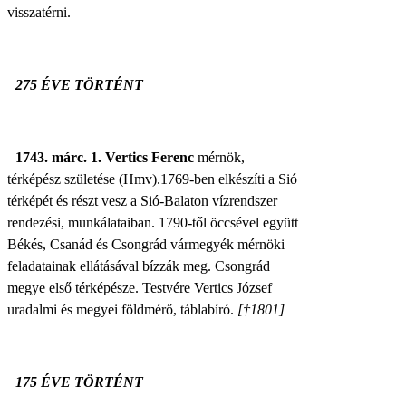
visszatérni.
275 ÉVE TÖRTÉNT
1743. márc. 1. Vertics Ferenc
mérnök,
térképész születése (Hmv).
1769-ben elkészíti a Sió
térképét és részt vesz a Sió-Balaton vízrendszer
rendezési, munkálataiban. 1790-től öccsével együtt
Békés, Csanád és Csongrád vármegyék mérnöki
feladatainak ellátásával bízzák meg. Csongrád
megye első térképésze.
Testvére
Vertics József
uradalmi és megyei földmérő, táblabíró.
[†1801]
175 ÉVE TÖRTÉNT