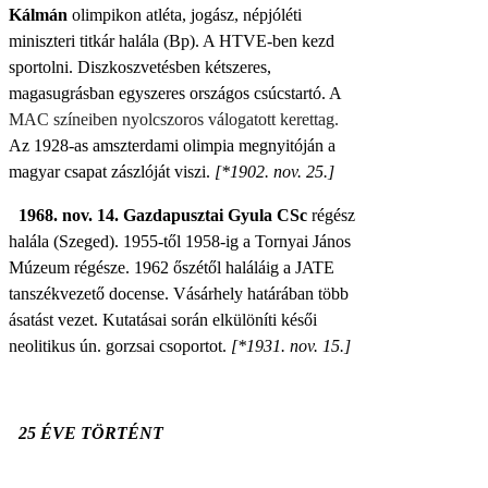
Kálmán
olimpikon atléta, jogász, népjóléti
miniszteri titkár halála (Bp). A HTVE-ben kezd
sportolni. Diszkoszvetésben kétszeres,
magasugrásban egyszeres országos csúcstartó. A
MAC színeiben nyolcszoros válogatott kerettag.
Az 1928-as amszterdami olimpia megnyitóján a
magyar csapat zászlóját viszi.
[*1902. nov. 25.]
1968. nov. 14. Gazdapusztai Gyula
CSc
régész
halála (Szeged).
1955-től 1958-ig a Tornyai János
Múzeum régésze. 1962 őszétől haláláig a JATE
tanszékvezető docense. Vásárhely határában több
ásatást vezet. Kutatásai során elkülöníti késői
neolitikus ún. gorzsai csoportot.
[*1931. nov. 15.]
25 ÉVE TÖRTÉNT