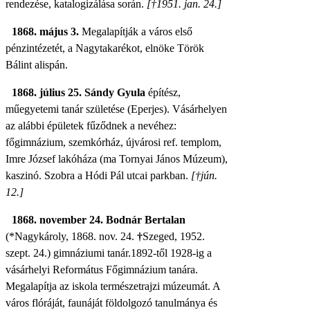
rendezése, katalogizálása során.
[†1951. jan. 24.]
1868. május 3.
Megalapítják a város első
pénzintézetét, a Nagytakarékot, elnöke Török
Bálint alispán.
1868. július 25.
Sándy Gyula
építész,
műegyetemi tanár születése (Eperjes). Vásárhelyen
az alábbi épületek fűződnek a nevéhez:
főgimnázium, szemkórház, újvárosi ref. templom,
Imre József lakóháza (ma Tornyai János Múzeum),
kaszinó. Szobra a Hódi Pál utcai parkban.
[†jún.
12.]
1868. november 24. Bodnár Bertalan
(*Nagykároly, 1868. nov. 24.
†
Szeged, 1952.
szept. 24.) gimnáziumi tanár.
1892-től 1928-ig a
vásárhelyi Református Főgimnázium tanára.
Megalapítja az iskola természetrajzi múzeumát. A
város flóráját, faunáját földolgozó tanulmánya és