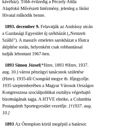
kávéház). Több évtizedig a Péczely Attila
Alapfokú Művészeti Intézmény, jelenleg a Járási
Hivatal működik benne.
1893. december 9.
Felavatják az Andrássy utcán
a Gazdasági Egyesület új székházát („Nemzeti
Szálló”). A masszív emeletes sarokházat a főutca
átépítése során, helyenként csak robbantással
tudják lebontani 1967-ben.
1893
Simon József
(*Hmv, 1893
†
Hmv, 1937.
aug. 10.) városi pénzügyi tanácsnok születése
(Hmv).
1935-től Csongrád megye tb. főjegyzője.
1935 szeptemberében a Magyar Városok Országos
Kongresszusa szociálpolitikai osztálya végrehajtó
bizottságának tagja. A HTVE elnöke, a Columbia
Postagalmb Sportegyesület vezetője.
[†1937. aug.
10.]
1893
Az Ótemplom körül megépül a batársor.