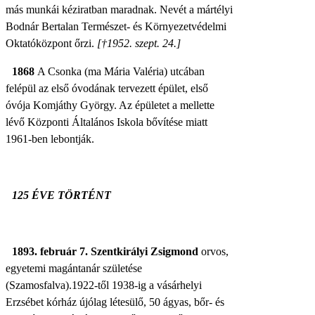
más munkái kéziratban maradnak.
Nevét a
mártélyi
Bodnár Bertalan Természet- és Környezetvédelmi
Oktatóközpont őrzi.
[†1952. szept. 24.]
1868
A Csonka (ma Mária Valéria) utcában
felépül az első óvodának tervezett épület, első
óvója Komjáthy György.
Az épületet a mellette
lévő Központi Általános Iskola bővítése miatt
1961-ben lebontják.
125 ÉVE TÖRTÉNT
1893. február 7.
Szentkirályi Zsigmond
orvos,
egyetemi magántanár születése
(Szamosfalva).
1922-től 1938-ig a vásárhelyi
Erzsébet kórház újólag létesülő, 50 ágyas, bőr- és