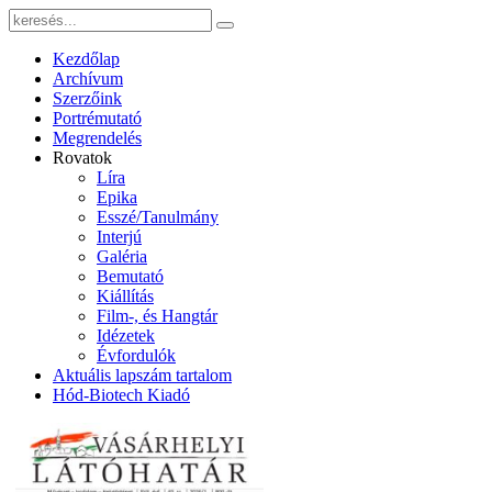
Kezdőlap
Archívum
Szerzőink
Portrémutató
Megrendelés
Rovatok
Líra
Epika
Esszé/Tanulmány
Interjú
Galéria
Bemutató
Kiállítás
Film-, és Hangtár
Idézetek
Évfordulók
Aktuális lapszám tartalom
Hód-Biotech Kiadó