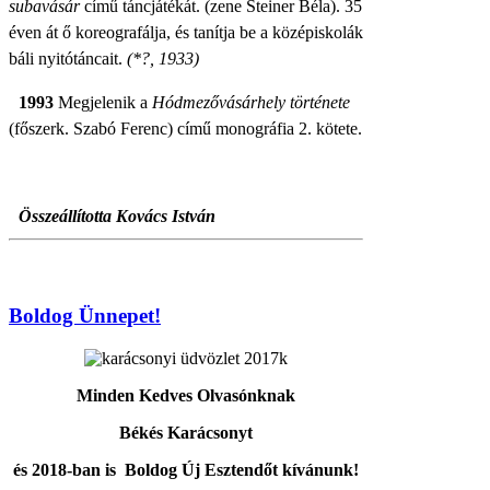
subavásár
című táncjátékát. (zene Steiner Béla). 35
éven át ő koreografálja, és tanítja be a középiskolák
báli nyitótáncait.
(*?, 1933)
1993
Megjelenik a
Hódmezővásárhely története
(főszerk. Szabó Ferenc) című monográfia 2. kötete.
Összeállította Kovács István
Boldog Ünnepet!
Minden Kedves Olvasónknak
Békés Karácsonyt
és 2018-ban is Boldog Új Esztendőt kívánunk!