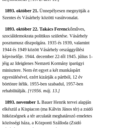
1893. október 21.
Ünnepélyesen megnyitják a
Szentes és Vásárhely közötti vasútvonalat.
1893. október 22. Takács Ferenc
kőműves,
szociáldemokrata politikus születése. Vásárhely
posztumusz díszpolgára. 1935 és 1939, valamint
1944 és 1949 között Vásárhely országgyűlési
képviselője. 1944. december 22-től 1945. július 1-
jéig az Ideiglenes Nemzeti Kormány iparügyi
minisztere. Nem ért egyet a két munkáspárt
egyesülésével, ezért kizárják a pártból, 12 év
börtönre ítélik. 1955-ben szabadul, 1957-ben
rehabilitálják.
[†1956. máj. 13.]
1893. november 1.
Bauer Henrik tervei alapján
elkészül a Kispiacon (ma Kálvin János tér) a zsidó
hitközségnek a tér arculatát meghatározó emeletes
közösségi háza, a Központi Szálloda (Zsidó