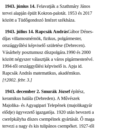
1943. június 14.
Felavatják a Szathmáry János
tervei alapján épült Kokron-palotát. 1953 és 2017
között a Tüdőgondozó Intézet székháza.
1943. július 14. Rapcsák András
Gábor Dénes-
díjas villamosmérnök,
fizikus, polgármester,
országgyűlési képviselő születése (Debrecen).
Vásárhely posztumusz díszpolgára.
1990 és 2000
között négyszer választják a város plgármesterévé.
1994-től országgyűlési képviselő is.
Apja
id.
Rapcsák András
matematikus, akadémikus.
[
†2002. febr. 3.]
1943. december 2. Smurák József
építész,
keramikus halála (Debreden).
A
Művészek
Majolika- és Agyagipari Telepének (majolikagyár
elődje) ügyvezető igazgatója. 1920 után bevezeti a
cserépkályha díszes csempéinek gyártását. Ő maga
tervezi a nagy és kis tulipános csempéket. 1927-től