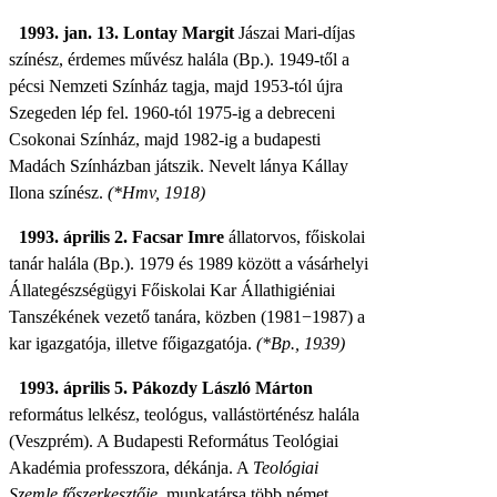
1993. jan. 13. Lontay Margit
Jászai Mari-díjas
színész, érdemes művész halála (Bp.). 1949-től a
pécsi Nemzeti Színház tagja, majd 1953-tól újra
Szegeden lép fel. 1960-tól 1975-ig a debreceni
Csokonai Színház, majd 1982-ig a budapesti
Madách Színházban játszik. Nevelt lánya Kállay
Ilona
színész.
(*Hmv, 1918)
1993. április 2. Facsar Imre
állatorvos, főiskolai
tanár halála (Bp.). 1979 és 1989 között a vásárhelyi
Állategészségügyi Főiskolai Kar Állathigiéniai
Tanszékének vezető tanára, közben (1981−1987) a
kar igazgatója, illetve főigazgatója.
(*Bp., 1939)
1993. április 5. Pákozdy László Márton
református lelkész, teológus, vallástörténész halála
(Veszprém). A Budapesti Református Teológiai
Akadémia professzora, dékánja. A
Teológiai
Szemle főszerkesztője
, munkatársa több német