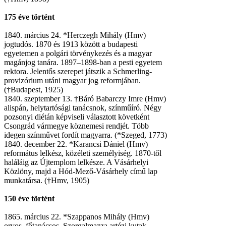
175 éve történt
1840. március 24. *Herczegh Mihály (Hmv)
jogtudós. 1870 és 1913 között a budapesti
egyetemen a polgári törvénykezés és a magyar
magánjog tanára. 1897–1898-ban a pesti egyetem
rektora. Jelentős szerepet játszik a Schmerling-
provizórium utáni magyar jog reformjában.
(†Budapest, 1925)
1840. szeptember 13. †Báró Babarczy Imre (Hmv)
alispán, helytartósági tanácsnok, színműíró. Négy
pozsonyi diétán képviseli választott követként
Csongrád vármegye köznemesi rendjét. Több
idegen színművet fordít magyarra. (*Szeged, 1773)
1840. december 22. *Karancsi Dániel (Hmv)
református lelkész, közéleti személyiség. 1870-től
haláláig az Újtemplom lelkésze. A Vásárhelyi
Közlöny, majd a Hód-Mező-Vásárhely című lap
munkatársa. (†Hmv, 1905)
150 éve történt
1865. március 22. *Szappanos Mihály (Hmv)
orvos, főtanácsos. Szorgalmazza artézi kutak