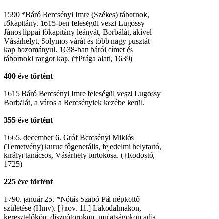
1590 *Báró Bercsényi Imre (Székes) tábornok,
főkapitány. 1615-ben feleségül veszi Lugossy
János lippai főkapitány leányát, Borbálát, akivel
Vásárhelyt, Solymos várát és több nagy pusztát
kap hozományul. 1638-ban bárói címet és
tábornoki rangot kap. (†Prága alatt, 1639)
400 éve történt
1615 Báró Bercsényi Imre feleségül veszi Lugossy
Borbálát, a város a Bercsényiek kezébe kerül.
355 éve történt
1665. december 6. Gróf Bercsényi Miklós
(Temetvény) kuruc főgenerális, fejedelmi helytartó,
királyi tanácsos, Vásárhely birtokosa. (†Rodostó,
1725)
225 éve történt
1790. január 25. *Nótás Szabó Pál népköltő
születése (Hmv). [†nov. 11.] Lakodalmakon,
keresztelőkön, disznótorokon, mulatságokon adja