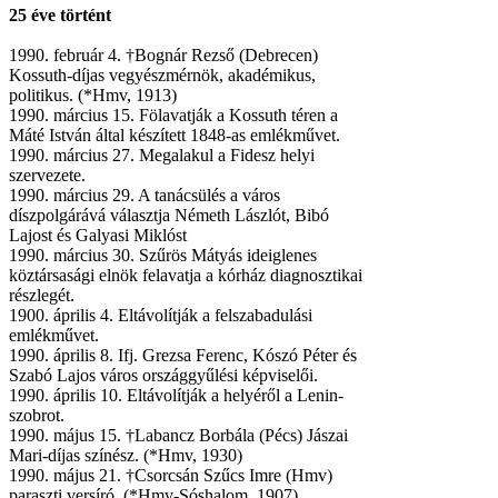
25 éve történt
1990. február 4. †Bognár Rezső (Debrecen)
Kossuth-díjas vegyészmérnök, akadémikus,
politikus. (*Hmv, 1913)
1990. március 15. Fölavatják a Kossuth téren a
Máté István által készített 1848-as emlékművet.
1990. március 27. Megalakul a Fidesz helyi
szervezete.
1990. március 29. A tanácsülés a város
díszpolgárává választja Németh Lászlót, Bibó
Lajost és Galyasi Miklóst
1990. március 30. Szűrös Mátyás ideiglenes
köztársasági elnök felavatja a kórház diagnosztikai
részlegét.
1900. április 4. Eltávolítják a felszabadulási
emlékművet.
1990. április 8. Ifj. Grezsa Ferenc, Kószó Péter és
Szabó Lajos város országgyűlési képviselői.
1990. április 10. Eltávolítják a helyéről a Lenin-
szobrot.
1990. május 15. †Labancz Borbála (Pécs) Jászai
Mari-díjas színész. (*Hmv, 1930)
1990. május 21. †Csorcsán Szűcs Imre (Hmv)
paraszti versíró. (*Hmv-Sóshalom, 1907)