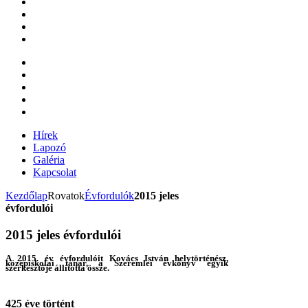
Hírek
Lapozó
Galéria
Kapcsolat
Kezdőlap
Rovatok
Évfordulók
2015 jeles
évfordulói
2015 jeles évfordulói
A 2015. év évfordulóit Kovács István helytörténész,
középiskolai tanár, a Szeremlei évkönyv egyik
szerkesztője állította össze.
425 éve történt