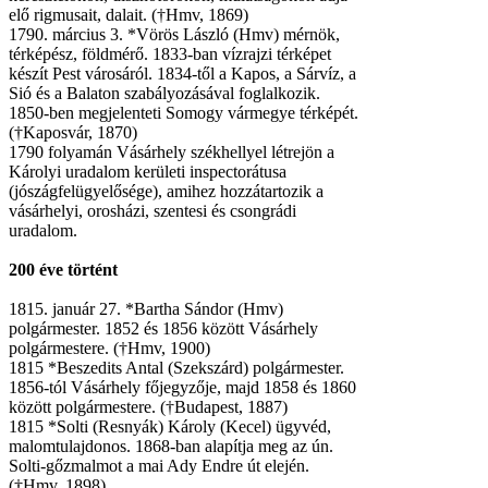
elő rigmusait, dalait. (†Hmv, 1869)
1790. március 3. *Vörös László (Hmv) mérnök,
térképész, földmérő. 1833-ban vízrajzi térképet
készít Pest városáról. 1834-től a Kapos, a Sárvíz, a
Sió és a Balaton szabályozásával foglalkozik.
1850-ben megjelenteti Somogy vármegye térképét.
(†Kaposvár, 1870)
1790 folyamán Vásárhely székhellyel létrejön a
Károlyi uradalom kerületi inspectorátusa
(jószágfelügyelősége), amihez hozzátartozik a
vásárhelyi, orosházi, szentesi és csongrádi
uradalom.
200 éve történt
1815. január 27. *Bartha Sándor (Hmv)
polgármester. 1852 és 1856 között Vásárhely
polgármestere. (†Hmv, 1900)
1815 *Beszedits Antal (Szekszárd) polgármester.
1856-tól Vásárhely főjegyzője, majd 1858 és 1860
között polgármestere. (†Budapest, 1887)
1815 *Solti (Resnyák) Károly (Kecel) ügyvéd,
malomtulajdonos. 1868-ban alapítja meg az ún.
Solti-gőzmalmot a mai Ady Endre út elején.
(†Hmv, 1898)