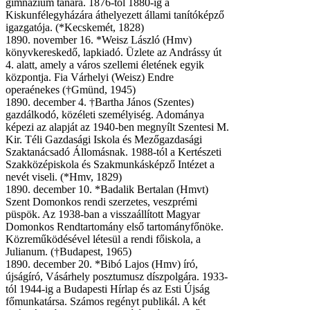
gimnázium tanára. 1876-tól 1880-ig a
Kiskunfélegyházára áthelyezett állami tanítóképző
igazgatója. (*Kecskemét, 1828)
1890. november 16. *Weisz László (Hmv)
könyvkereskedő, lapkiadó. Üzlete az Andrássy út
4. alatt, amely a város szellemi életének egyik
központja. Fia Várhelyi (Weisz) Endre
operaénekes (†Gmünd, 1945)
1890. december 4. †Bartha János (Szentes)
gazdálkodó, közéleti személyiség. Adománya
képezi az alapját az 1940-ben megnyílt Szentesi M.
Kir. Téli Gazdasági Iskola és Mezőgazdasági
Szaktanácsadó Állomásnak. 1988-tól a Kertészeti
Szakközépiskola és Szakmunkásképző Intézet a
nevét viseli. (*Hmv, 1829)
1890. december 10. *Badalik Bertalan (Hmvt)
Szent Domonkos rendi szerzetes, veszprémi
püspök. Az 1938-ban a visszaállított Magyar
Domonkos Rendtartomány első tartományfőnöke.
Közreműködésével létesül a rendi főiskola, a
Julianum. (†Budapest, 1965)
1890. december 20. *Bibó Lajos (Hmv) író,
újságíró, Vásárhely posztumusz díszpolgára. 1933-
tól 1944-ig a Budapesti Hírlap és az Esti Újság
főmunkatársa. Számos regényt publikál. A két