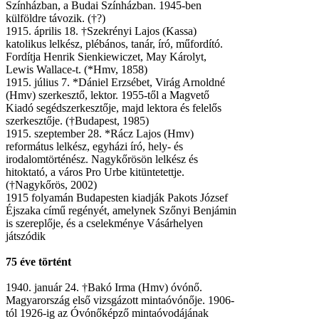
Színházban, a Budai Színházban. 1945-ben
külföldre távozik. (†?)
1915. április 18. †Szekrényi Lajos (Kassa)
katolikus lelkész, plébános, tanár, író, műfordító.
Fordítja Henrik Sienkiewiczet, May Károlyt,
Lewis Wallace-t. (*Hmv, 1858)
1915. július 7. *Dániel Erzsébet, Virág Arnoldné
(Hmv) szerkesztő, lektor. 1955-től a Magvető
Kiadó segédszerkesztője, majd lektora és felelős
szerkesztője. (†Budapest, 1985)
1915. szeptember 28. *Rácz Lajos (Hmv)
református lelkész, egyházi író, hely- és
irodalomtörténész. Nagykőrösön lelkész és
hitoktató, a város Pro Urbe kitüntetettje.
(†Nagykőrös, 2002)
1915 folyamán Budapesten kiadják Pakots József
Éjszaka című regényét, amelynek Szőnyi Benjámin
is szereplője, és a cselekménye Vásárhelyen
játszódik
75 éve történt
1940. január 24. †Bakó Irma (Hmv) óvónő.
Magyarország első vizsgázott mintaóvónője. 1906-
tól 1926-ig az Óvónőképző mintaóvodájának