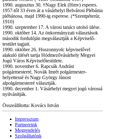
1990. augusztus 30. †Nagy Elek (Hmv) esperes.
1957-től 33 éven át a vásárhelyi Belvárosi Plébánia
plébánosa, majd 1990-ig esperese. (*Szentpéterúr,
1910)
1990. szeptember 17. A városi tanács utolsó ülése.
1990. október 14. Az önkormányzati választások
második fordulóján megválasztják a Képviselő-
testület tagjait.
1990. október 26. Huszonnyolc képviselővel
alakuló ülését tartja Hódmezővásárhely Megyei
Jogú Város Képviselőtestülete.
1990. november 6. Rapcsák Andrást
polgármesterré, Novák Imrét polgármester-
helyettessé és Nagy György Jánost
alpolgármesterré választják.
1990. december 1. Vásárhelyt megyei jogú várossá
nyilvánítják.
Összeállította: Kovács István
Impresszum
Partnereink
Megrendelés
Szolgáltatónk