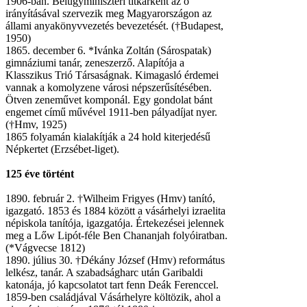
1906-ban. Belügyminiszteri titkárként az ő
irányításával szervezik meg Magyarországon az
állami anyakönyvvezetés bevezetését. (†Budapest,
1950)
1865. december 6. *Ivánka Zoltán (Sárospatak)
gimnáziumi tanár, zeneszerző. Alapítója a
Klasszikus Trió Társaságnak. Kimagasló érdemei
vannak a komolyzene városi népszerűsítésében.
Ötven zeneművet komponál. Egy gondolat bánt
engemet című művével 1911-ben pályadíjat nyer.
(†Hmv, 1925)
1865 folyamán kialakítják a 24 hold kiterjedésű
Népkertet (Erzsébet-liget).
125 éve történt
1890. február 2. †Wilheim Frigyes (Hmv) tanító,
igazgató. 1853 és 1884 között a vásárhelyi izraelita
népiskola tanítója, igazgatója. Értekezései jelennek
meg a Lőw Lipót-féle Ben Chananjah folyóiratban.
(*Vágvecse 1812)
1890. július 30. †Dékány József (Hmv) református
lelkész, tanár. A szabadságharc után Garibaldi
katonája, jó kapcsolatot tart fenn Deák Ferenccel.
1859-ben családjával Vásárhelyre költözik, ahol a