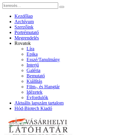
Kezdőlap
Archívum
Szerzőink
Portrémutató
Megrendelés
Rovatok
Líra
Epika
Esszé/Tanulmány
Interjú
Galéria
Bemutató
Kiállítás
Film-, és Hangtár
Idézetek
Évfordulók
Aktuális lapszám tartalom
Hód-Biotech Kiadó