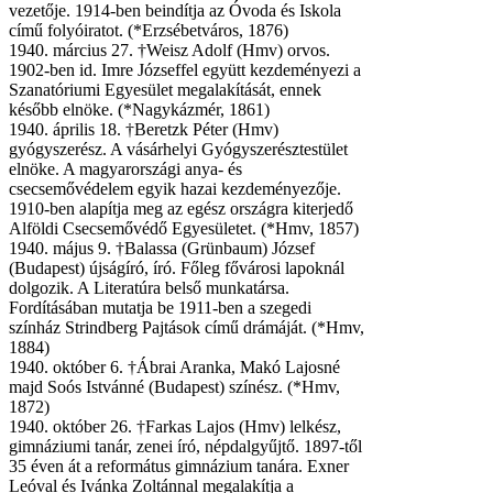
vezetője. 1914-ben beindítja az Óvoda és Iskola
című folyóiratot. (*Erzsébetváros, 1876)
1940. március 27. †Weisz Adolf (Hmv) orvos.
1902-ben id. Imre Józseffel együtt kezdeményezi a
Szanatóriumi Egyesület megalakítását, ennek
később elnöke. (*Nagykázmér, 1861)
1940. április 18. †Beretzk Péter (Hmv)
gyógyszerész. A vásárhelyi Gyógyszerésztestület
elnöke. A magyarországi anya- és
csecsemővédelem egyik hazai kezdeményezője.
1910-ben alapítja meg az egész országra kiterjedő
Alföldi Csecsemővédő Egyesületet. (*Hmv, 1857)
1940. május 9. †Balassa (Grünbaum) József
(Budapest) újságíró, író. Főleg fővárosi lapoknál
dolgozik. A Literatúra belső munkatársa.
Fordításában mutatja be 1911-ben a szegedi
színház Strindberg Pajtások című drámáját. (*Hmv,
1884)
1940. október 6. †Ábrai Aranka, Makó Lajosné
majd Soós Istvánné (Budapest) színész. (*Hmv,
1872)
1940. október 26. †Farkas Lajos (Hmv) lelkész,
gimnáziumi tanár, zenei író, népdalgyűjtő. 1897-től
35 éven át a református gimnázium tanára. Exner
Leóval és Ivánka Zoltánnal megalakítja a