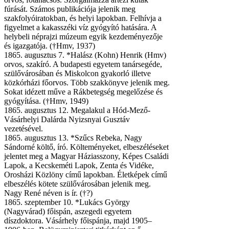
fúrását. Számos publikációja jelenik meg
szakfolyóiratokban, és helyi lapokban. Felhívja a
figyelmet a kakasszéki víz gyógyító hatására. A
helybeli néprajzi múzeum egyik kezdeményezője
és igazgatója. (†Hmv, 1937)
1865. augusztus 7. *Halász (Kohn) Henrik (Hmv)
orvos, szakíró. A budapesti egyetem tanársegéde,
szülővárosában és Miskolcon gyakorló illetve
közkórházi főorvos. Több szakkönyve jelenik meg.
Sokat idézett műve a Rákbetegség megelőzése és
gyógyítása. (†Hmv, 1949)
1865. augusztus 12. Megalakul a Hód-Mező-
Vásárhelyi Dalárda Nyizsnyai Gusztáv
vezetésével.
1865. augusztus 13. *Szűcs Rebeka, Nagy
Sándorné költő, író. Költeményeket, elbeszéléseket
jelentet meg a Magyar Háziasszony, Képes Családi
Lapok, a Kecskeméti Lapok, Zenta és Vidéke,
Orosházi Közlöny című lapokban. Életképek című
elbeszélés kötete szülővárosában jelenik meg.
Nagy René néven is ír. (†?)
1865. szeptember 10. *Lukács György
(Nagyvárad) főispán, aszegedi egyetem
díszdoktora. Vásárhely főispánja, majd 1905–