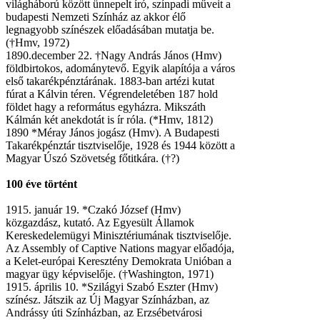
világháború között ünnepelt író, színpadi műveit a
budapesti Nemzeti Színház az akkor élő
legnagyobb színészek előadásában mutatja be.
(†Hmv, 1972)
1890.december 22. †Nagy András János (Hmv)
földbirtokos, adománytevő. Egyik alapítója a város
első takarékpénztárának. 1883-ban artézi kutat
fúrat a Kálvin téren. Végrendeletében 187 hold
földet hagy a református egyházra. Mikszáth
Kálmán két anekdotát is ír róla. (*Hmv, 1812)
1890 *Méray János jogász (Hmv). A Budapesti
Takarékpénztár tisztviselője, 1928 és 1944 között a
Magyar Úszó Szövetség főtitkára. (†?)
100 éve történt
1915. január 19. *Czakó József (Hmv)
közgazdász, kutató. Az Egyesült Államok
Kereskedelemügyi Minisztériumának tisztviselője.
Az Assembly of Captive Nations magyar előadója,
a Kelet-európai Keresztény Demokrata Unióban a
magyar ügy képviselője. (†Washington, 1971)
1915. április 10. *Szilágyi Szabó Eszter (Hmv)
színész. Játszik az Új Magyar Színházban, az
Andrássy úti Színházban, az Erzsébetvárosi