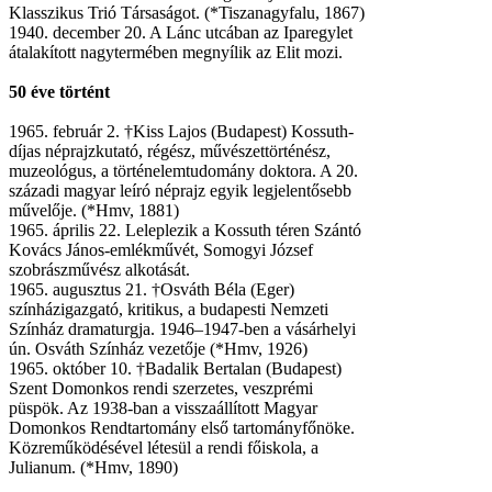
Klasszikus Trió Társaságot. (*Tiszanagyfalu, 1867)
1940. december 20. A Lánc utcában az Iparegylet
átalakított nagytermében megnyílik az Elit mozi.
50 éve történt
1965. február 2. †Kiss Lajos (Budapest) Kossuth-
díjas néprajzkutató, régész, művészettörténész,
muzeológus, a történelemtudomány doktora. A 20.
századi magyar leíró néprajz egyik legjelentősebb
művelője. (*Hmv, 1881)
1965. április 22. Leleplezik a Kossuth téren Szántó
Kovács János-emlékművét, Somogyi József
szobrászművész alkotását.
1965. augusztus 21. †Osváth Béla (Eger)
színházigazgató, kritikus, a budapesti Nemzeti
Színház dramaturgja. 1946–1947-ben a vásárhelyi
ún. Osváth Színház vezetője (*Hmv, 1926)
1965. október 10. †Badalik Bertalan (Budapest)
Szent Domonkos rendi szerzetes, veszprémi
püspök. Az 1938-ban a visszaállított Magyar
Domonkos Rendtartomány első tartományfőnöke.
Közreműködésével létesül a rendi főiskola, a
Julianum. (*Hmv, 1890)