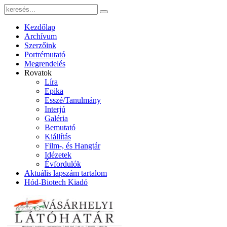
Kezdőlap
Archívum
Szerzőink
Portrémutató
Megrendelés
Rovatok
Líra
Epika
Esszé/Tanulmány
Interjú
Galéria
Bemutató
Kiállítás
Film-, és Hangtár
Idézetek
Évfordulók
Aktuális lapszám tartalom
Hód-Biotech Kiadó