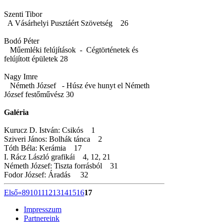
Szenti Tibor
A Vásárhelyi Pusztáért Szövetség 26
Bodó Péter
Műemléki felújítások - Cégtörténetek és
felújított épületek 28
Nagy Imre
Németh József - Húsz éve hunyt el Németh
József festőművész 30
Galéria
Kurucz D. István: Csikós 1
Sziveri János: Bolhák tánca 2
Tóth Béla: Kerámia 17
I. Rácz László grafikái 4, 12, 21
Németh József: Tiszta forrásból 31
Fodor József: Áradás 32
Első
«
8
9
10
11
12
13
14
15
16
17
Impresszum
Partnereink