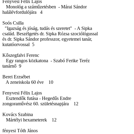
Fenyvesi Félix Lajos
Monológ a száműzetésben - Márai Sándor
halálévfordulójára 4
Soós Csilla
"Igazság és jóság, tudás és szeretet" - A Sipka
család. Beszélgetés dr. Sipka Rózsa szociólógussal
és dr. Sipka Sándor professzor, egyetemei tanár,
kutatóorvossal 5
Kőszegfalvi Ferenc
Egy rangos közkatona - Szabó Ferike Teréz
tanárnő 9
Berei Erzsébet
A zeneiskola 60 éve 10
Fenyvesi Félix Lajos
Esztendők futása - Hegedűs Endre
zongoraművész 60. születésnapjára 12
Kovács Szabina
Mártélyi hexameterek 12
fényesi Tóth János