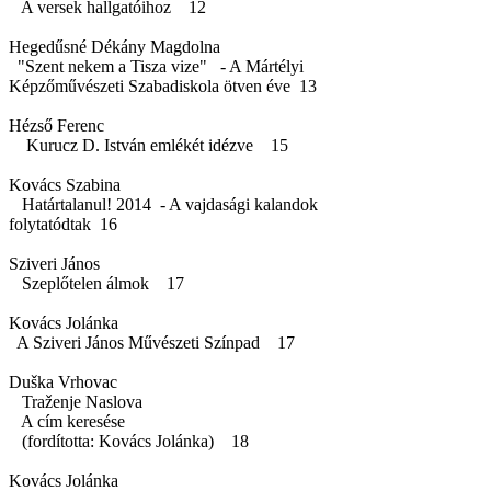
A versek hallgatóihoz 12
Hegedűsné Dékány Magdolna
"Szent nekem a Tisza vize" - A Mártélyi
Képzőművészeti Szabadiskola ötven éve 13
Hézső Ferenc
Kurucz D. István emlékét idézve 15
Kovács Szabina
Határtalanul! 2014 - A vajdasági kalandok
folytatódtak 16
Sziveri János
Szeplőtelen álmok 17
Kovács Jolánka
A Sziveri János Művészeti Színpad 17
Duška Vrhovac
Traženje Naslova
A cím keresése
(fordította: Kovács Jolánka) 18
Kovács Jolánka