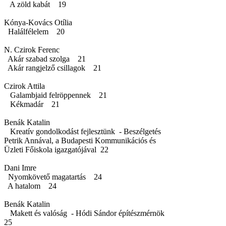
A zöld kabát 19
Kónya-Kovács Otília
Halálfélelem 20
N. Czirok Ferenc
Akár szabad szolga 21
Akár rangjelző csillagok 21
Czirok Attila
Galambjaid felröppennek 21
Kékmadár 21
Benák Katalin
Kreatív gondolkodást fejlesztünk - Beszélgetés
Petrik Annával, a Budapesti Kommunikációs és
Üzleti Főiskola igazgatójával 22
Dani Imre
Nyomkövető magatartás 24
A hatalom 24
Benák Katalin
Makett és valóság - Hódi Sándor építészmérnök
25