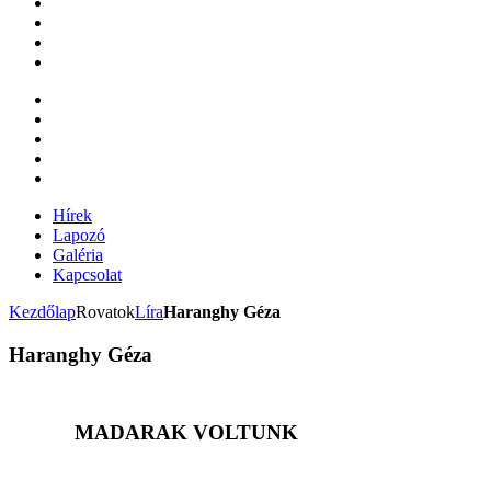
Hírek
Lapozó
Galéria
Kapcsolat
Kezdőlap
Rovatok
Líra
Haranghy Géza
Haranghy Géza
MADARAK VOLTUNK