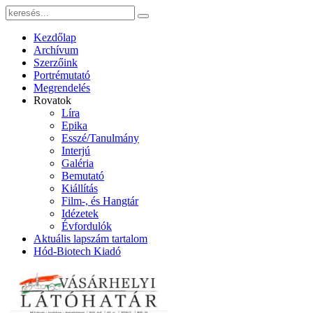
Kezdőlap
Archívum
Szerzőink
Portrémutató
Megrendelés
Rovatok
Líra
Epika
Esszé/Tanulmány
Interjú
Galéria
Bemutató
Kiállítás
Film-, és Hangtár
Idézetek
Évfordulók
Aktuális lapszám tartalom
Hód-Biotech Kiadó