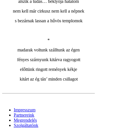
alszik a tudás… béklyója hatalom
nem kell már cirkusz nem kell a népnek
s bezárnak lassan a hűvös templomok
*
madarak voltunk szálltunk az égen
fényes szárnyunk kitárva ragyogott
előttünk ringott remények kékje
kitárt az ég tán’ minden csillagot
Impresszum
Partnereink
Megrendelés
Szolgáltatónk