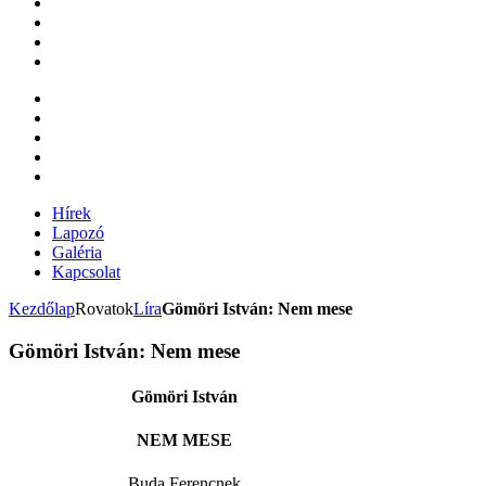
Hírek
Lapozó
Galéria
Kapcsolat
Kezdőlap
Rovatok
Líra
Gömöri István: Nem mese
Gömöri István: Nem mese
Gömöri István
NEM MESE
Buda Ferencnek