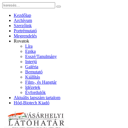
Kezdőlap
Archívum
Szerzőink
Portrémutató
Megrendelés
Rovatok
Líra
Epika
Esszé/Tanulmány
Interjú
Galéria
Bemutató
Kiállítás
Film-, és Hangtár
Idézetek
Évfordulók
Aktuális lapszám tartalom
Hód-Biotech Kiadó