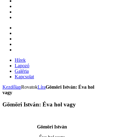
Hírek
Lapozó
Galéria
Kapcsolat
Kezdőlap
Rovatok
Líra
Gömöri István: Éva hol
vagy
Gömöri István: Éva hol vagy
Gömöri István