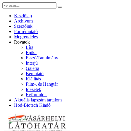
Kezdőlap
Archívum
Szerzőink
Portrémutató
Megrendelés
Rovatok
Líra
Epika
Esszé/Tanulmány
Interjú
Galéria
Bemutató
Kiállítás
Film-, és Hangtár
Idézetek
Évfordulók
Aktuális lapszám tartalom
Hód-Biotech Kiadó