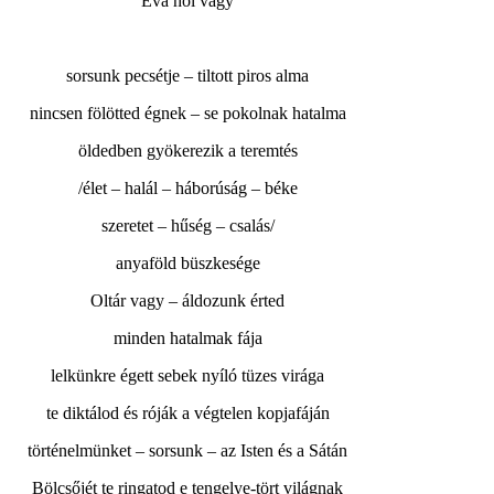
Éva hol vagy
sorsunk pecsétje – tiltott piros alma
nincsen fölötted égnek – se pokolnak hatalma
öldedben gyökerezik a teremtés
/élet – halál – háborúság – béke
szeretet – hűség – csalás/
anyaföld büszkesége
Oltár vagy – áldozunk érted
minden hatalmak fája
lelkünkre égett sebek nyíló tüzes virága
te diktálod és róják a végtelen kopjafáján
történelmünket – sorsunk – az Isten és a Sátán
Bölcsőjét te ringatod e tengelye-tört világnak