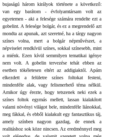
bujaságú három királyok története a következő:
van egy barátom - évfolyamtársam volt az
egyetemen - aki a felesége számára rendelte ezt a
gobelint. A felesége bolgár, és ez a megrendelő azt
mondta az apunak, azt szeretné, ha a tárgy nagyon
színes volna, mert a bolgár népművészet, a
népviselet rendkívül színes, sokkal színesebb, mint
a miénk. Ezen kívül semmilyen tematikai igénye
nem volt. A gobelin tervezése tehát ebben az
esetben tökéletesen eltért az addigiaktól. Apám
elkezdett a felületre színes foltokat festeni,
mindenféle alak, vagy felismerhető téma nélkül.
Amikor úgy érezte, hogy tetszenek neki ezek a
színes foltok egymás mellett, lassan kialakított
valami növényi világot bele, mindenféle liánokkal,
meg fákkal, és ebből kialakult egy fantasztikus táj,
amely színben nagyon gazdag, de ennek a
realitáshoz sok köze nincsen. Az eredménnyel meg
volt elégedve, de valamit szeretett volna még