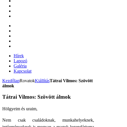
Hírek
Lapozó
Galéria
Kapcsolat
Kezdőlap
Rovatok
Kiállítás
Tátrai Vilmos: Szövött
álmok
Tátrai Vilmos: Szövött álmok
Hölgyeim és uraim,
Nem csak családoknak, munkahelyeknek,
intézményeknek is megvan a maguk legendáriuma