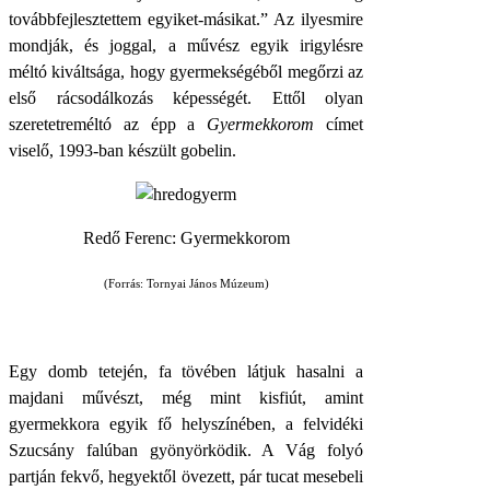
továbbfejlesztettem egyiket-másikat.” Az ilyesmire
mondják, és joggal, a művész egyik irigylésre
méltó kiváltsága, hogy gyermekségéből megőrzi az
első rácsodálkozás képességét. Ettől olyan
szeretetreméltó az épp a
Gyermekkorom
címet
viselő, 1993-ban készült gobelin.
Redő Ferenc: Gyermekkorom
(Forrás: Tornyai János Múzeum)
Egy domb tetején, fa tövében látjuk hasalni a
majdani művészt, még mint kisfiút, amint
gyermekkora egyik fő helyszínében, a felvidéki
Szucsány falúban gyönyörködik. A Vág folyó
partján fekvő, hegyektől övezett, pár tucat mesebeli