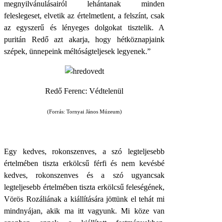
megnyilvánulásairól lehántanak minden
feleslegeset, elvetik az értelmetlent, a felszínt, csak
az egyszerű és lényeges dolgokat tisztelik. A
puritán Redő azt akarja, hogy hétköznapjaink
szépek, ünnepeink méltóságteljesek legyenek.”
Redő Ferenc: Védtelenül
(Forrás: Tornyai János Múzeum)
Egy kedves, rokonszenves, a szó legteljesebb
értelmében tiszta erkölcsű férfi és nem kevésbé
kedves, rokonszenves és a szó ugyancsak
legteljesebb értelmében tiszta erkölcsű feleségének,
Vörös Rozáliának a kiállítására jöttünk el tehát mi
mindnyájan, akik ma itt vagyunk. Mi köze van