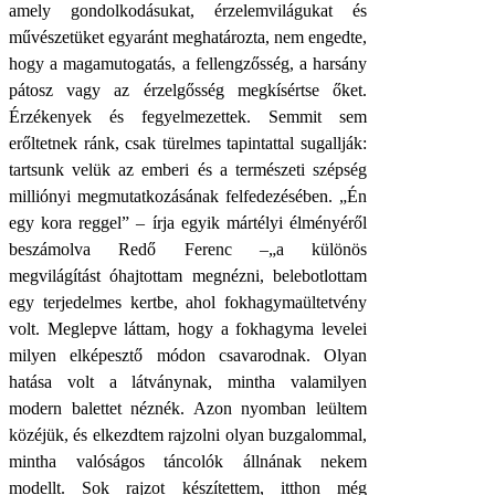
amely gondolkodásukat, érzelemvilágukat és
művészetüket egyaránt meghatározta, nem engedte,
hogy a magamutogatás, a fellengzősség, a harsány
pátosz vagy az érzelgősség megkísértse őket.
Érzékenyek és fegyelmezettek. Semmit sem
erőltetnek ránk, csak türelmes tapintattal sugallják:
tartsunk velük az emberi és a természeti szépség
milliónyi megmutatkozásának felfedezésében. „Én
egy kora reggel” – írja egyik mártélyi élményéről
beszámolva Redő Ferenc –„a különös
megvilágítást óhajtottam megnézni, belebotlottam
egy terjedelmes kertbe, ahol fokhagymaültetvény
volt. Meglepve láttam, hogy a fokhagyma levelei
milyen elképesztő módon csavarodnak. Olyan
hatása volt a látványnak, mintha valamilyen
modern balettet néznék. Azon nyomban leültem
közéjük, és elkezdtem rajzolni olyan buzgalommal,
mintha valóságos táncolók állnának nekem
modellt. Sok rajzot készítettem, itthon még