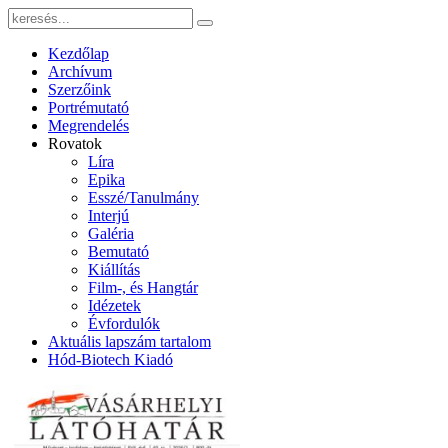
Kezdőlap
Archívum
Szerzőink
Portrémutató
Megrendelés
Rovatok
Líra
Epika
Esszé/Tanulmány
Interjú
Galéria
Bemutató
Kiállítás
Film-, és Hangtár
Idézetek
Évfordulók
Aktuális lapszám tartalom
Hód-Biotech Kiadó