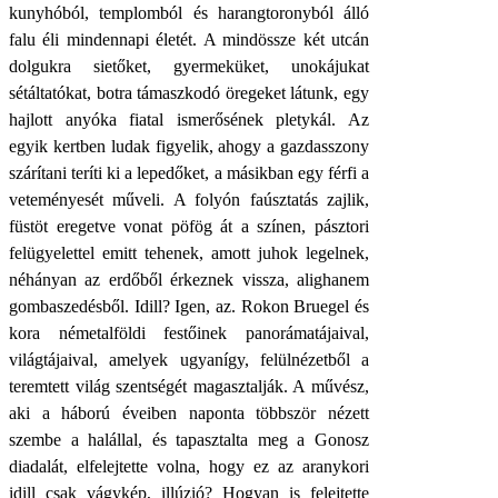
kunyhóból, templomból és harangtoronyból álló
falu éli mindennapi életét. A mindössze két utcán
dolgukra sietőket, gyermeküket, unokájukat
sétáltatókat, botra támaszkodó öregeket látunk, egy
hajlott anyóka fiatal ismerősének pletykál. Az
egyik kertben ludak figyelik, ahogy a gazdasszony
szárítani teríti ki a lepedőket, a másikban egy férfi a
veteményesét műveli. A folyón faúsztatás zajlik,
füstöt eregetve vonat pöfög át a színen, pásztori
felügyelettel emitt tehenek, amott juhok legelnek,
néhányan az erdőből érkeznek vissza, alighanem
gombaszedésből. Idill? Igen, az. Rokon Bruegel és
kora németalföldi festőinek panorámatájaival,
világtájaival, amelyek ugyanígy, felülnézetből a
teremtett világ szentségét magasztalják. A művész,
aki a háború éveiben naponta többször nézett
szembe a halállal, és tapasztalta meg a Gonosz
diadalát, elfelejtette volna, hogy ez az aranykori
idill csak vágykép, illúzió? Hogyan is felejtette