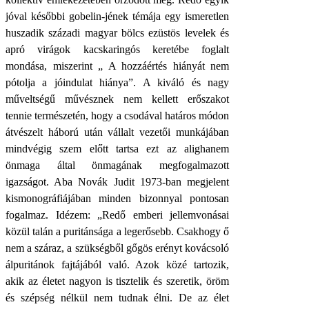
jóval későbbi gobelin-jének témája egy ismeretlen
huszadik századi magyar bölcs ezüstös levelek és
apró virágok kacskaringós keretébe foglalt
mondása, miszerint „ A hozzáértés hiányát nem
pótolja a jóindulat hiánya”. A kiváló és nagy
műveltségű művésznek nem kellett erőszakot
tennie természetén, hogy a csodával határos módon
átvészelt háború után vállalt vezetői munkájában
mindvégig szem előtt tartsa ezt az alighanem
önmaga által önmagának megfogalmazott
igazságot. Aba Novák Judit 1973-ban megjelent
kismonográfiájában minden bizonnyal pontosan
fogalmaz. Idézem: „Redő emberi jellemvonásai
közül talán a puritánsága a legerősebb. Csakhogy ő
nem a száraz, a szükségből gőgös erényt kovácsoló
álpuritánok fajtájából való. Azok közé tartozik,
akik az életet nagyon is tisztelik és szeretik, öröm
és szépség nélkül nem tudnak élni. De az élet