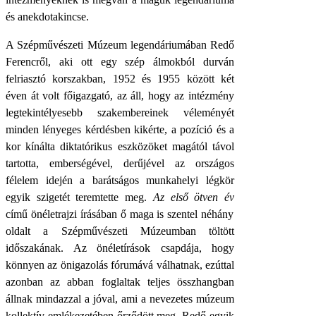
és anekdotakincse.
A Szépművészeti Múzeum legendáriumában Redő
Ferencről, aki ott egy szép álmokból durván
felriasztó korszakban, 1952 és 1955 között két
éven át volt főigazgató, az áll, hogy az intézmény
legtekintélyesebb szakembereinek véleményét
minden lényeges kérdésben kikérte, a pozíció és a
kor kínálta diktatórikus eszközöket magától távol
tartotta, emberségével, derűjével az országos
félelem idején a barátságos munkahelyi légkör
egyik szigetét teremtette meg.
Az első ötven év
című önéletrajzi írásában ő maga is szentel néhány
oldalt a Szépművészeti Múzeumban töltött
időszakának. Az önéletírások csapdája, hogy
könnyen az önigazolás fórumává válhatnak, ezúttal
azonban az abban foglaltak teljes összhangban
állnak mindazzal a jóval, ami a nevezetes múzeum
kollektív emlékezetében őrződött meg. Redő egyik