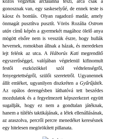
közös végzetük arctalanná teszi, arca csak a
gonosznak van, egy saskeselyűé, de ennek teste is
káosz és bomlás. Olyan ragadozó madár, amely
önmagát pusztítva pusztít. Vörös Rozália
Ostrom
után
című képén a gyermekét magához ölelő anya
mögött elsőre nem is vesszük észre, hogy hullák
hevernek, romokban állnak a házak, és meredeken
lejt felénk az utca. A
Háborús Kati
megrendítő
egyszerűséggel, valójában végtelenül kifinomult
festői eszközökkel szól védtelenségről,
fenyegetettségről, szülői szeretetről. Ugyanennek
állít emléket, ugyanilyen diszkréten a
Gyűrűjáték
.
Az opálos derengésben láthatóvá tett beszédes
mozdulatok és a fegyelmezett képszerkezet együtt
sugallják, hogy ez nem a gondtalan játéknak,
hanem a túlélés taktikájának, a lélek ellenállásának,
az araszolva, percről percre menedéket keresésnek
egy hitelesen megörökített pillanata.