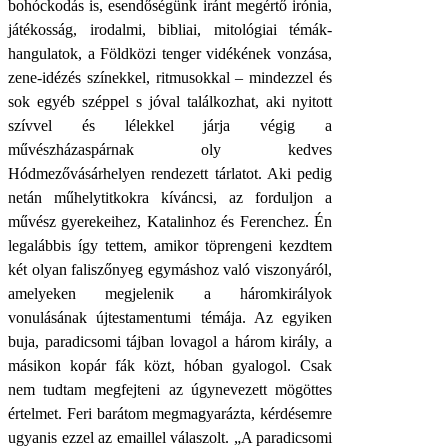
bohóckodás is, esendőségünk iránt megértő irónia,
játékosság, irodalmi, bibliai, mitológiai témák-
hangulatok, a Földközi tenger vidékének vonzása,
zene-idézés színekkel, ritmusokkal – mindezzel és
sok egyéb széppel s jóval találkozhat, aki nyitott
szívvel és lélekkel járja végig a
művészházaspárnak oly kedves
Hódmezővásárhelyen rendezett tárlatot. Aki pedig
netán műhelytitkokra kíváncsi, az forduljon a
művész gyerekeihez, Katalinhoz és Ferenchez. Én
legalábbis így tettem, amikor töprengeni kezdtem
két olyan faliszőnyeg egymáshoz való viszonyáról,
amelyeken megjelenik a háromkirályok
vonulásának újtestamentumi témája. Az egyiken
buja, paradicsomi tájban lovagol a három király, a
másikon kopár fák közt, hóban gyalogol. Csak
nem tudtam megfejteni az úgynevezett mögöttes
értelmet. Feri barátom megmagyarázta, kérdésemre
ugyanis ezzel az emaillel válaszolt.
„
A paradicsomi