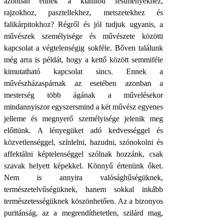
azonban ennek a kiállított festményekhez,
rajzokhoz, pasztellekhez, metszetekhez és
falikárpitokhoz? Régről és jól tudjuk ugyanis, a
művészek személyisége és művészete közötti
kapcsolat a végtelenségig sokféle. Bőven találunk
még arra is példát, hogy a kettő között semmiféle
kimutatható kapcsolat sincs. Ennek a
művészházaspárnak az esetében azonban a
mesterség több ágának a művelésekor
mindannyiszor egyszersmind a két művész egyenes
jelleme és megnyerő személyisége jelenik meg
előttünk. A lényegüket adó kedvességgel és
közvetlenséggel, színlelni, hazudni, szónokolni és
affektálni képtelenséggel szólnak hozzánk, csak
szavak helyett képekkel. Könnyű értenünk őket.
Nem is annyira valósághűségüknek,
természetelvűségüknek, hanem sokkal inkább
természetességüknek köszönhetően. Az a bizonyos
puritánság, az a megrendíthetetlen, szilárd mag,