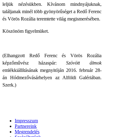
leljük nézésükben. Kívánom mindnyájuknak,
találjanak minél több gyönyörűséget a Redő Ferenc
és Vörös Rozália teremtette világ megismerésében.
Köszönöm figyelmüket.
(Elhangzott Redő Ferenc és Vörös Rozália
képzőművész házaspár:
Szövött álmok
emlékkiállításának megnyitóján 2016. február 28-
án Hódmezővásárhelyen az Alföldi Galériában.
Szerk.)
Impresszum
Partnereink
Megrendelés