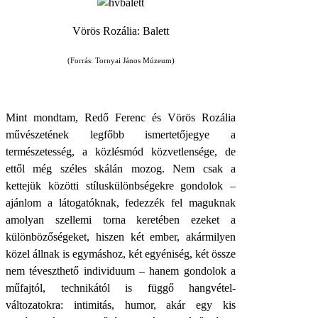
Vörös Rozália: Balett
(Forrás: Tornyai János Múzeum)
Mint mondtam, Redő Ferenc és Vörös Rozália
művészetének legfőbb ismertetőjegye a
természetesség, a közlésmód közvetlensége, de
ettől még széles skálán mozog. Nem csak a
kettejük közötti stíluskülönbségekre gondolok –
ajánlom a látogatóknak, fedezzék fel maguknak
amolyan szellemi torna keretében ezeket a
különbözőségeket, hiszen két ember, akármilyen
közel állnak is egymáshoz, két egyéniség, két össze
nem téveszthető individuum – hanem gondolok a
műfajtól, technikától is függő hangvétel-
változatokra: intimitás, humor, akár egy kis