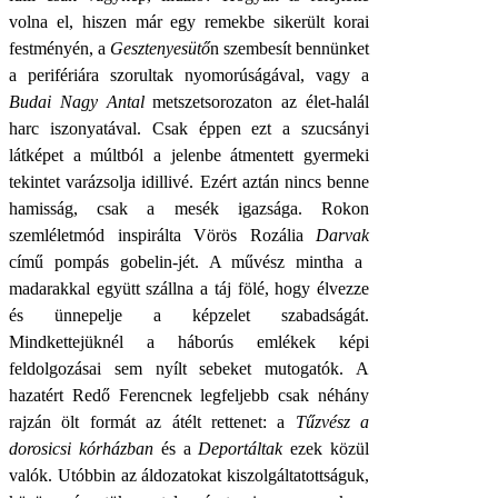
volna el, hiszen már egy remekbe sikerült korai
festményén, a
Gesztenyesütő
n szembesít bennünket
a perifériára szorultak nyomorúságával, vagy a
Budai Nagy Antal
metszetsorozaton az élet-halál
harc iszonyatával. Csak éppen ezt a szucsányi
látképet a múltból a jelenbe átmentett gyermeki
tekintet varázsolja idillivé. Ezért aztán nincs benne
hamisság, csak a mesék igazsága. Rokon
szemléletmód inspirálta Vörös Rozália
Darvak
című pompás gobelin-jét. A művész mintha a
madarakkal együtt szállna a táj fölé, hogy élvezze
és ünnepelje a képzelet szabadságát.
Mindkettejüknél a háborús emlékek képi
feldolgozásai sem nyílt sebeket mutogatók. A
hazatért Redő Ferencnek legfeljebb csak néhány
rajzán ölt formát az átélt rettenet: a
Tűzvész a
dorosicsi kórházban
és a
Deportáltak
ezek közül
valók. Utóbbin az áldozatokat kiszolgáltatottságuk,