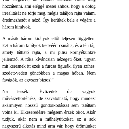
hozzátenni, ami eléggé mesei ahhoz, hogy a dolog
irrealitását ne törje meg, mégis találjon rajta valami
értelmezhetőt a néző. Így kerültek bele a végére a
három királyok.
A másik három királyok ettől teljesen független.
Ezt a három királyok kedvéért csinálta, és a téli táj,
amely látható rajta, a mi pilisi környékünkre
jellemző. A róka kíváncsian nézegeti őket, ugyan
mit keresnek itt ezek a furcsa figurák, ilyen színes,
szedett-vedett göncökben a magas hóban. Nem
favágók, az egyszer biztos!”
Na tessék! Évtizedek óta vagyok
művészettörténész, de szavatolható, hogy mindezt
akármilyen hosszú gondolkodással sem találtam
volna ki. Elkeseredésre mégsem érzek okot. Akár
tudjuk, akár nem a műhelytitkokat, ez a sok
nagyszerű alkotás mind arra vár, hogy örömünket