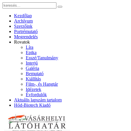
Kezdőlap
Archívum
Szerzőink
Portrémutató
Megrendelés
Rovatok
Líra
Epika
Esszé/Tanulmány
Interjú
Galéria
Bemutató
Kiállítás
Film-, és Hangtár
Idézetek
Évfordulók
Aktuális lapszám tartalom
Hód-Biotech Kiadó