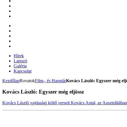
Hírek
Lapozó
Galéria
Kapcsolat
Kezdőlap
Rovatok
Film-, és Hangtár
Kovács László: Egyszer még elj
Kovács László: Egyszer még eljössz
Kovács László vajdasági költő verseit Kovács Antal, az Ausztráliában