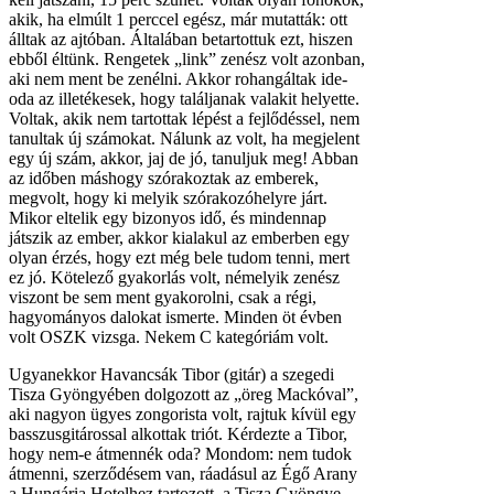
akik, ha elmúlt 1 perccel egész, már mutatták: ott
álltak az ajtóban. Általában betartottuk ezt, hiszen
ebből éltünk. Rengetek „link” zenész volt azonban,
aki nem ment be zenélni. Akkor rohangáltak ide-
oda az illetékesek, hogy találjanak valakit helyette.
Voltak, akik nem tartottak lépést a fejlődéssel, nem
tanultak új számokat. Nálunk az volt, ha megjelent
egy új szám, akkor, jaj de jó, tanuljuk meg! Abban
az időben máshogy szórakoztak az emberek,
megvolt, hogy ki melyik szórakozóhelyre járt.
Mikor eltelik egy bizonyos idő, és mindennap
játszik az ember, akkor kialakul az emberben egy
olyan érzés, hogy ezt még bele tudom tenni, mert
ez jó. Kötelező gyakorlás volt, némelyik zenész
viszont be sem ment gyakorolni, csak a régi,
hagyományos dalokat ismerte. Minden öt évben
volt OSZK vizsga. Nekem C kategóriám volt.
Ugyanekkor Havancsák Tibor (gitár) a szegedi
Tisza Gyöngyében dolgozott az „öreg Mackóval”,
aki nagyon ügyes zongorista volt, rajtuk kívül egy
basszusgitárossal alkottak triót. Kérdezte a Tibor,
hogy nem-e átmennék oda? Mondom: nem tudok
átmenni, szerződésem van, ráadásul az Égő Arany
a Hungária Hotelhez tartozott, a Tisza Gyöngye