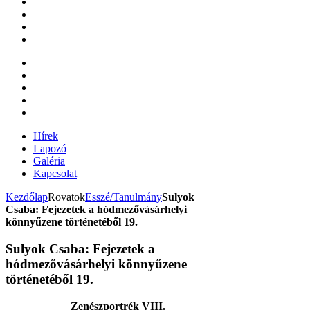
Hírek
Lapozó
Galéria
Kapcsolat
Kezdőlap
Rovatok
Esszé/Tanulmány
Sulyok
Csaba: Fejezetek a hódmezővásárhelyi
könnyűzene történetéből 19.
Sulyok Csaba: Fejezetek a
hódmezővásárhelyi könnyűzene
történetéből 19.
Zenészportrék VIII.