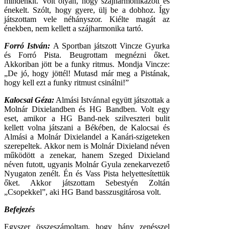
mindenkit. Volt olyan, hogy szájharmonikázott és
énekelt. Szólt, hogy gyere, ülj be a dobhoz. Így
játszottam vele néhányszor. Kiélte magát az
énekben, nem kellett a szájharmonika tartó.
Forró István:
A Sportban játszott Vincze Gyurka
és Forró Pista. Beugrottam megnézni őket.
Akkoriban jött be a funky ritmus. Mondja Vincze:
„De jó, hogy jöttél! Mutasd már meg a Pistának,
hogy kell ezt a funky ritmust csinálni!”
Kalocsai Géza:
Almási Istvánnal együtt játszottak a
Molnár Dixielandben és HG Bandben. Volt egy
eset, amikor a HG Band-nek szilveszteri bulit
kellett volna játszani a Békében, de Kalocsai és
Almási a Molnár Dixielandel a Kanári-szigeteken
szerepeltek. Akkor nem is Molnár Dixieland néven
működött a zenekar, hanem Szeged Dixieland
néven futott, ugyanis Molnár Gyula zenekarvezető
Nyugaton zenélt. Én és Vass Pista helyettesítettük
őket. Akkor játszottam Sebestyén Zoltán
„Csopekkel”, aki HG Band basszusgitárosa volt.
Befejezés
Egyszer összeszámoltam, hogy hány zenésszel