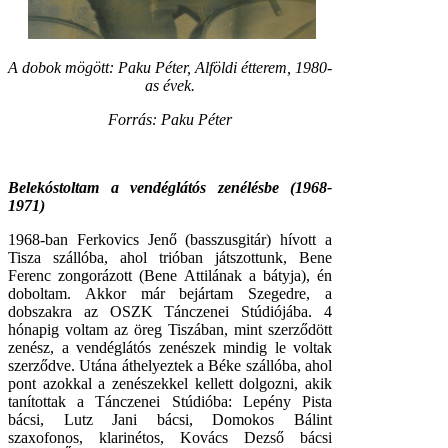
A dobok mögött: Paku Péter, Alföldi étterem, 1980-
as évek.
Forrás: Paku Péter
Belekóstoltam a vendéglátós zenélésbe (1968-
1971)
1968-ban Ferkovics Jenő (basszusgitár) hívott a
Tisza szállóba, ahol trióban játszottunk, Bene
Ferenc zongorázott (Bene Attilának a bátyja), én
doboltam. Akkor már bejártam Szegedre, a
dobszakra az OSZK Tánczenei Stúdiójába. 4
hónapig voltam az öreg Tiszában, mint szerződött
zenész, a vendéglátós zenészek mindig le voltak
szerződve. Utána áthelyeztek a Béke szállóba, ahol
pont azokkal a zenészekkel kellett dolgozni, akik
tanítottak a Tánczenei Stúdióba: Lepény Pista
bácsi, Lutz Jani bácsi, Domokos Bálint
szaxofonos, klarinétos, Kovács Dezső bácsi