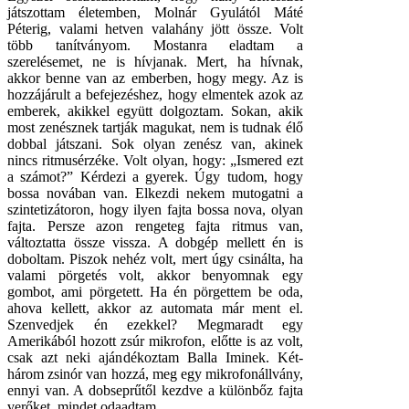
játszottam életemben, Molnár Gyulától Máté
Péterig, valami hetven valahány jött össze. Volt
több tanítványom. Mostanra eladtam a
szerelésemet, ne is hívjanak. Mert, ha hívnak,
akkor benne van az emberben, hogy megy. Az is
hozzájárult a befejezéshez, hogy elmentek azok az
emberek, akikkel együtt dolgoztam. Sokan, akik
most zenésznek tartják magukat, nem is tudnak élő
dobbal játszani. Sok olyan zenész van, akinek
nincs ritmusérzéke. Volt olyan, hogy: „Ismered ezt
a számot?” Kérdezi a gyerek. Úgy tudom, hogy
bossa novában van. Elkezdi nekem mutogatni a
szintetizátoron, hogy ilyen fajta bossa nova, olyan
fajta. Persze azon rengeteg fajta ritmus van,
változtatta össze vissza. A dobgép mellett én is
doboltam. Piszok nehéz volt, mert úgy csinálta, ha
valami pörgetés volt, akkor benyomnak egy
gombot, ami pörgetett. Ha én pörgettem be oda,
ahova kellett, akkor az automata már ment el.
Szenvedjek én ezekkel? Megmaradt egy
Amerikából hozott zsúr mikrofon, előtte is az volt,
csak azt neki ajándékoztam Balla Iminek. Két-
három zsinór van hozzá, meg egy mikrofonállvány,
ennyi van. A dobseprűtől kezdve a különbőz fajta
verőket, mindet odaadtam.