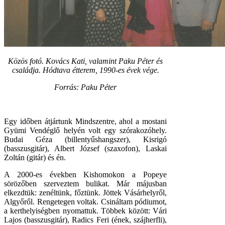
Közös fotó. Kovács Kati, valamint Paku Péter és
családja. Hódtava étterem, 1990-es évek vége.
Forrás: Paku Péter
Egy időben átjártunk Mindszentre, ahol a mostani
Gyümi Vendéglő helyén volt egy szórakozóhely.
Budai Géza (billentyűshangszer), Kisrigó
(basszusgitár), Albert József (szaxofon), Laskai
Zoltán (gitár) és én.
A 2000-es években Kishomokon a Popeye
sörözőben szerveztem bulikat. Már májusban
elkezdtük: zenéltünk, főztünk. Jöttek Vásárhelyről,
Algyőről. Rengetegen voltak. Csináltam pódiumot,
a kerthelyiségben nyomattuk. Többek között: Vári
Lajos (basszusgitár), Radics Feri (ének, szájherfli),