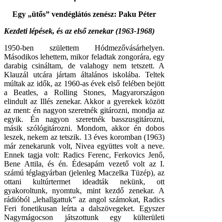
Egy „ütős” vendéglátós zenész: Paku Péter
Kezdeti lépések, és az első zenekar (1963-1968)
1950-ben születtem Hódmezővásárhelyen.
Másodikos lehettem, mikor feladtak zongorára, egy
darabig csináltam, de valahogy nem tetszett. A
Klauzál utcára jártam általános iskolába. Teltek
múltak az idők, az 1960-as évek első felében bejött
a Beatles, a Rolling Stones, Magyarországon
elindult az Illés zenekar. Akkor a gyerekek között
az ment: én nagyon szeretnék gitározni, mondja az
egyik. Én nagyon szeretnék basszusgitározni,
másik szólógitározni. Mondom, akkor én dobos
leszek, nekem az tetszik. 13 éves koromban (1963)
már zenekarunk volt, Nivea együttes volt a neve.
Ennek tagja volt: Radics Ferenc, Ferkovics Jenő,
Bene Attila, és én. Édesapám vezető volt az I.
számú téglagyárban (jelenleg Maczelka Tüzép), az
ottani kultúrtermet ideadták nekünk, ott
gyakoroltunk, nyomtuk, mint kezdő zenekar. A
rádióból „lehallgattuk” az angol számokat, Radics
Feri fonetikusan leírta a dalszövegeket. Egyszer
Nagymágocson játszottunk egy külterületi