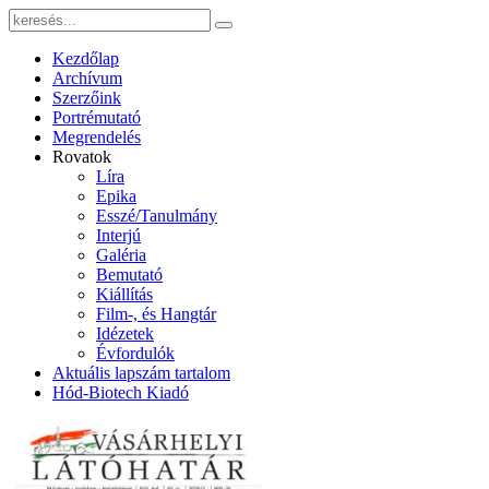
Kezdőlap
Archívum
Szerzőink
Portrémutató
Megrendelés
Rovatok
Líra
Epika
Esszé/Tanulmány
Interjú
Galéria
Bemutató
Kiállítás
Film-, és Hangtár
Idézetek
Évfordulók
Aktuális lapszám tartalom
Hód-Biotech Kiadó