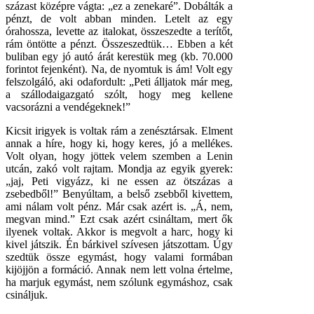
százast középre vágta: „ez a zenekaré”. Dobálták a
pénzt, de volt abban minden. Letelt az egy
órahossza, levette az italokat, összeszedte a terítőt,
rám öntötte a pénzt. Összeszedtük… Ebben a két
buliban egy jó autó árát kerestük meg (kb. 70.000
forintot fejenként). Na, de nyomtuk is ám! Volt egy
felszolgáló, aki odafordult: „Peti álljatok már meg,
a szállodaigazgató szólt, hogy meg kellene
vacsorázni a vendégeknek!”
Kicsit irigyek is voltak rám a zenésztársak. Elment
annak a híre, hogy ki, hogy keres, jó a mellékes.
Volt olyan, hogy jöttek velem szemben a Lenin
utcán, zakó volt rajtam. Mondja az egyik gyerek:
„jaj, Peti vigyázz, ki ne essen az ötszázas a
zsebedből!” Benyúltam, a belső zsebből kivettem,
ami nálam volt pénz. Már csak azért is. „Á, nem,
megvan mind.” Ezt csak azért csináltam, mert ők
ilyenek voltak. Akkor is megvolt a harc, hogy ki
kivel játszik. Én bárkivel szívesen játszottam. Úgy
szedtük össze egymást, hogy valami formában
kijöjjön a formáció. Annak nem lett volna értelme,
ha marjuk egymást, nem szólunk egymáshoz, csak
csináljuk.