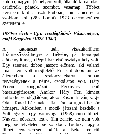
katona, nagyon jó helyem volt, állandó kimaradás:
csütörtök, péntek, szombat, vasárnap. Többet
kerestem kint a tiszti klubban, mint amennyi a
zsoldom volt (283 Forint). 1973 decemberében
szereltem le.
1970-es évek - Újra vendéglátózás Vásárhelyen,
majd Szegeden (1973-1983)
A katonaság után visszakerültem
Hódmezővásárhelyre a Békébe, pár hónappal
előtte nyílt meg a Pepsi bár, első osztályú hely volt.
Egy szentesi dobos játszott előttem, aki valami
miatt nem volt megfelelő. Én lent doboltam az
étteremben a szalonzenekarral, onnan
felvezényeltek a bárba, csodálatos volt. Háry
Ferenc zongorázott, Ferkovics Jenő
basszusgitározott. Amikor Háry Feri kiment
külföldre vendéglátózni, akkor Kiszin István, vagy
Oláh Toncsi bácsinak a fia, Tónika ugrott be pár
hónapra. Akkoriban a mozik játszani kezdték a
Volt egyszer egy Vadnyugat (1968) című filmet.
Nagyon népszerű lett a film zenéje, de nem volt
meg, se felvételen, se kottában. Tudtuk, hogy a
filmet rendszeresen adják a Béke melletti