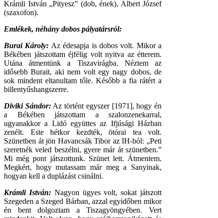
Krámli István „Pityesz” (dob, ének), Albert József
(szaxofon).
Emlékek, néhány dobos pályatársról:
Burai Károly:
Az édesapja is dobos volt. Mikor a
Békében játszottam éjfélig volt nyitva az étterem.
Utána átmentünk a Tiszavirágba. Néztem az
idősebb Burait, aki nem volt egy nagy dobos, de
sok mindent eltanultam tőle. Később a fia rátért a
billentyűshangszerre.
Diviki Sándor:
Az történt egyszer [1971], hogy én
a Békében játszottam a szalonzenekarral,
ugyanakkor a Lidó együttes az Ifjúsági Házban
zenélt. Este hétkor kezdték, ötórai tea volt.
Szünetben át jön Havancsák Tibor az IH-ból: „Peti
szeretnék veled beszélni, gyere már át szünetben.”
Mi még pont játszottunk. Szünet lett. Átmentem.
Megkért, hogy mutassam már meg a Sanyinak,
hogyan kell a duplázást csinálni.
Krámli István:
Nagyon ügyes volt, sokat játszott
Szegeden a Szeged Bárban, azzal egyidőben mikor
én bent dolgoztam a Tiszagyöngyében. Vert