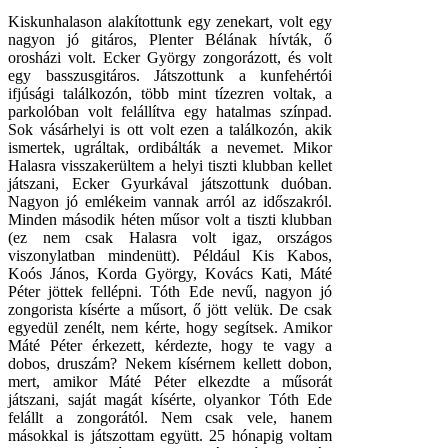
Kiskunhalason alakítottunk egy zenekart, volt egy
nagyon jó gitáros, Plenter Bélának hívták, ő
orosházi volt. Ecker György zongorázott, és volt
egy basszusgitáros. Játszottunk a kunfehértói
ifjúsági találkozón, több mint tízezren voltak, a
parkolóban volt felállítva egy hatalmas színpad.
Sok vásárhelyi is ott volt ezen a találkozón, akik
ismertek, ugráltak, ordibálták a nevemet. Mikor
Halasra visszakerültem a helyi tiszti klubban kellet
játszani, Ecker Gyurkával játszottunk duóban.
Nagyon jó emlékeim vannak arról az időszakról.
Minden második héten műsor volt a tiszti klubban
(ez nem csak Halasra volt igaz, országos
viszonylatban mindenütt). Például Kis Kabos,
Koós János, Korda György, Kovács Kati, Máté
Péter jöttek fellépni. Tóth Ede nevű, nagyon jó
zongorista kísérte a műsort, ő jött velük. De csak
egyedül zenélt, nem kérte, hogy segítsek. Amikor
Máté Péter érkezett, kérdezte, hogy te vagy a
dobos, druszám? Nekem kísérnem kellett dobon,
mert, amikor Máté Péter elkezdte a műsorát
játszani, saját magát kísérte, olyankor Tóth Ede
felállt a zongorától. Nem csak vele, hanem
másokkal is játszottam együtt. 25 hónapig voltam