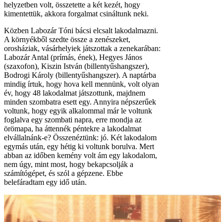
helyzetben volt, összetette a két kezét, hogy
kimentettük, akkora forgalmat csináltunk neki.
Közben Labozár Tóni bácsi elcsalt lakodalmazni.
A környékből szedte össze a zenészeket,
orosháziak, vásárhelyiek játszottak a zenekarában:
Labozár Antal (prímás, ének), Hegyes János
(szaxofon), Kiszin István (billentyűshangszer),
Bodrogi Károly (billentyűshangszer). A naptárba
mindig írtuk, hogy hova kell mennünk, volt olyan
év, hogy 48 lakodalmat játszottunk, majdnem
minden szombatra esett egy. Annyira népszerűek
voltunk, hogy egyik alkalommal már le voltunk
foglalva egy szombati napra, erre mondja az
örömapa, ha áttennék péntekre a lakodalmat
elvállalnánk-e? Összenéztünk: jó. Két lakodalom
egymás után, egy hétig ki voltunk borulva. Mert
abban az időben kemény volt ám egy lakodalom,
nem úgy, mint most, hogy bekapcsolják a
számítógépet, és szól a gépzene. Ebbe
belefáradtam egy idő után.