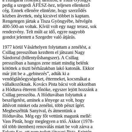
pedig a szegedi ÁFÉSZ-hez, teljesen ellenkező
cég. Ennek ellenére elintézte, hogy szerződés
közben átvettek, még kicsivel többet is kaptam.
Rengetegen jártak a Tisza Gyöngyébe, hétvégén
400-500-an voltak. Kívül volt egy nagy terasz, sok
rendezvény. Telt múlt az idő, egyre nagyobb
gondot jelentett a Szegedre való átjárás.
1977 körül Vásárhelyen folytattam a zenélést, a
Csillag presszóban kezdtem el játszani Nagy
Sándorral (billentyűshangszer). A Csillag
presszóban a hangos zene miatt mindig belénk
kötöttek a tiszti bérházakban lakó katonák. Ekkor
már jött be a „gebinezés”, adták ki a
vendéglátóegységeket, éttermeket, kocsmákat a
vállalkozóknak. Kovács Pista bácsi volt akkoriban
a Hódtava étterem főnöke, egyszer lejött hozzánk a
Csillag presszóba. A Hódtavában folytattuk a
beszélgetést, aminek a lényege az volt, hogy
áthívott minket oda zenélni, több pénzt ígért.
Megbeszéltük Sanyival, és átmentünk a
Hódtavába. Még egy főt vettünk magunk mellé:
Vass Pistát, hogy meglegyen a trió. Akkor (1978-
tól több ütemben) renoválás miatt be volt zárva a
Fekete Sas, ott nem tudott játszani Pista. Szintén