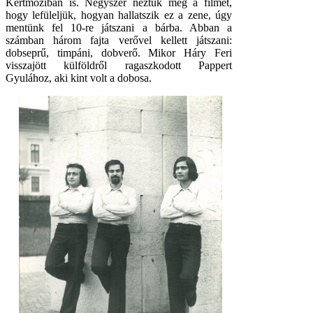
Kertmoziban is. Négyszer néztük meg a filmet,
hogy lefüleljük, hogyan hallatszik ez a zene, úgy
mentünk fel 10-re játszani a bárba. Abban a
számban három fajta verővel kellett játszani:
dobseprű, timpáni, dobverő. Mikor Háry Feri
visszajött külföldről ragaszkodott Pappert
Gyulához, aki kint volt a dobosa.