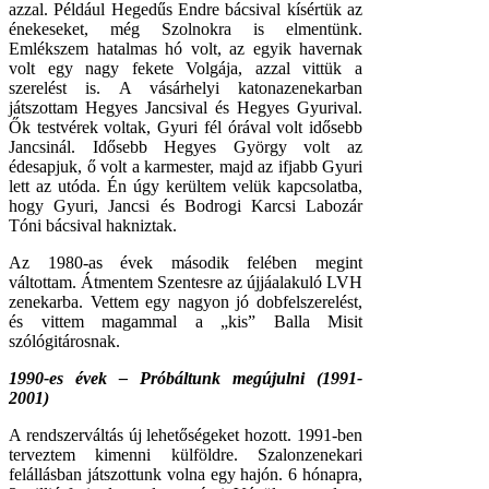
azzal. Például Hegedűs Endre bácsival kísértük az
énekeseket, még Szolnokra is elmentünk.
Emlékszem hatalmas hó volt, az egyik havernak
volt egy nagy fekete Volgája, azzal vittük a
szerelést is. A vásárhelyi katonazenekarban
játszottam Hegyes Jancsival és Hegyes Gyurival.
Ők testvérek voltak, Gyuri fél órával volt idősebb
Jancsinál. Idősebb Hegyes György volt az
édesapjuk, ő volt a karmester, majd az ifjabb Gyuri
lett az utóda. Én úgy kerültem velük kapcsolatba,
hogy Gyuri, Jancsi és Bodrogi Karcsi Labozár
Tóni bácsival hakniztak.
Az 1980-as évek második felében megint
váltottam. Átmentem Szentesre az újjáalakuló LVH
zenekarba. Vettem egy nagyon jó dobfelszerelést,
és vittem magammal a „kis” Balla Misit
szólógitárosnak.
1990-es évek – Próbáltunk megújulni (1991-
2001)
A rendszerváltás új lehetőségeket hozott. 1991-ben
terveztem kimenni külföldre. Szalonzenekari
felállásban játszottunk volna egy hajón. 6 hónapra,