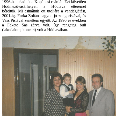
1996-ban eladtuk a Kopáncsi csárdát. Ezt követően
Hódmezővásárhelyen a Hódtava étteremet
béreltük. Mi csináltuk ott utoljára a vendéglátást,
2001-ig. Furka Zoltán nagyon jó zongoristával, és
Vass Pistával zenéltem együtt. Az 1990-es években
a Fekete Sas zárva volt, így rengeteg buli
(lakodalom, koncert) volt a Hódtavában.