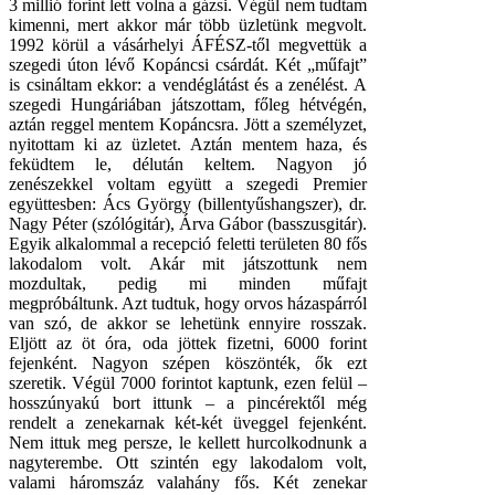
3 millió forint lett volna a gázsi. Végül nem tudtam
kimenni, mert akkor már több üzletünk megvolt.
1992 körül a vásárhelyi ÁFÉSZ-től megvettük a
szegedi úton lévő Kopáncsi csárdát. Két „műfajt”
is csináltam ekkor: a vendéglátást és a zenélést. A
szegedi Hungáriában játszottam, főleg hétvégén,
aztán reggel mentem Kopáncsra. Jött a személyzet,
nyitottam ki az üzletet. Aztán mentem haza, és
feküdtem le, délután keltem. Nagyon jó
zenészekkel voltam együtt a szegedi Premier
együttesben: Ács György (billentyűshangszer), dr.
Nagy Péter (szólógitár), Árva Gábor (basszusgitár).
Egyik alkalommal a recepció feletti területen 80 fős
lakodalom volt. Akár mit játszottunk nem
mozdultak, pedig mi minden műfajt
megpróbáltunk. Azt tudtuk, hogy orvos házaspárról
van szó, de akkor se lehetünk ennyire rosszak.
Eljött az öt óra, oda jöttek fizetni, 6000 forint
fejenként. Nagyon szépen köszönték, ők ezt
szeretik. Végül 7000 forintot kaptunk, ezen felül –
hosszúnyakú bort ittunk – a pincérektől még
rendelt a zenekarnak két-két üveggel fejenként.
Nem ittuk meg persze, le kellett hurcolkodnunk a
nagyterembe. Ott szintén egy lakodalom volt,
valami háromszáz valahány fős. Két zenekar