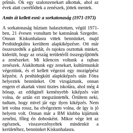
prímás. Ők egy szalonzenekart alkottak, ahol az
évek alatt cserélődtek a zenészek, jöttek mentek.
Amin át kellett esni: a sorkatonaság (1971-1973)
A sorkatonaság húztam halasztottam, végül 1971-
ben, 21 évesen vonultam be katonának Szegedre.
Onnan Kiskunhalasra vittek bennünket, majd
Pesthidegkútra kerültem alapkiképzésre. Ott már
összeszedték a gárdát, és rajokra osztottak minket,
kiderült, hogy az ország területéről összegyűjtötték
a zenészeket. Mi kilencen voltunk a rajban
zenészek. Alakítottunk egy zenekart, kultúrmunkát
végeztünk, és el kellett végezni egy mozigépész
képzést. A pesthidegkúti alapkiképzés után Fótra
helyeztek bennünket. Ott vizsgáztunk, onnan
engem el akartak vinni tisztes iskolára, ahol még 4
hónap, az eddiginél keményebb kiképzés várt
volna, de aztán ezt megszüntették. Örültem neki,
tudtam, hogy mivel jár egy ilyen kiképzés. Nem
lett volna rossz, ha elvégeztem volna, de így is jó
helyem volt. Onnan már a BM klubba kijártunk
zenélni, főleg én dobosként. Mikor vége lett az
egésznek, visszavezényeltek mindenkit a
kerületéhez, bennünket Kiskunhalasra.