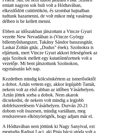
emiatt nagyon sok buli volt a Hódtavában,
elkezdődött csütörtökön, és szombat hajnalban
tudtunk hazamenni, de volt mikor még vasárnap
délben is be kellett menni.
Ebben az időszakban játszottam a Vincze Gyuri
vezette New Nevadában is (Vincze György
billentyűshangszer, Takátsy Sándor basszusgitár,
Laskai Zoltán gitár, „Dudus” ének). Szolnokra is
eljártunk, mert Vincze Gyuri akkori feleségének az
apja Szolnok mellett egy kutatóintézetnek volt a
vezetője. Mi bent játszottunk Szolnokon,
egymásután két nap.
Kezdetben mindig kölcsönkértem az ismerősöktől
a dobot. Aztán vettem egy, akkor legújabb Tamát,
nekem volt az első abban az időben Vásárhelyen.
Aztán jöttek sorba a dobok. Nem akarok
dicsekedni, de nekem volt mindig a legjobb
dobfelszerelésem Vásárhelyen. Durván 20-21
dobom volt összesen, mindig variáltam, meg
rendszeresen elkönyörögték, hogy adjam már el.
A Hódtavában nem jöttünk ki Nagy Sanyival, ezt
megtudta Radnai Laci, aki Pista bácsi utóda volt a