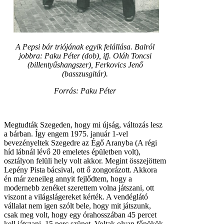
A Pepsi bár triójának egyik felállása. Balról
jobbra: Paku Péter (dob), ifj. Oláh Toncsi
(billentyűshangszer), Ferkovics Jenő
(basszusgitár).
Forrás: Paku Péter
Megtudták Szegeden, hogy mi újság, változás lesz
a bárban. Így engem 1975. január 1-vel
bevezényeltek Szegedre az Égő Aranyba (A régi
híd lábnál lévő 20 emeletes épületben volt),
osztályon felüli hely volt akkor. Megint összejöttem
Lepény Pista bácsival, ott ő zongorázott. Akkora
én már zeneileg annyit fejlődtem, hogy a
modernebb zenéket szerettem volna játszani, ott
viszont a világslágereket kérték. A vendéglátó
vállalat nem igen szólt bele, hogy mit játszunk,
csak meg volt, hogy egy órahosszában 45 percet
kell játszani, 15 perc szünet. Voltak olyan főnökök,