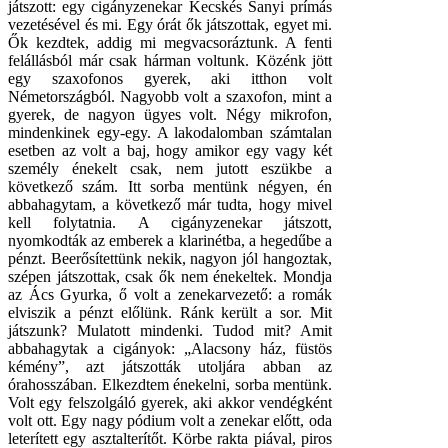
játszott: egy cigányzenekar Kecskés Sanyi prímás
vezetésével és mi. Egy órát ők játszottak, egyet mi.
Ők kezdtek, addig mi megvacsoráztunk. A fenti
felállásból már csak hárman voltunk. Közénk jött
egy szaxofonos gyerek, aki itthon volt
Németországból. Nagyobb volt a szaxofon, mint a
gyerek, de nagyon ügyes volt. Négy mikrofon,
mindenkinek egy-egy. A lakodalomban számtalan
esetben az volt a baj, hogy amikor egy vagy két
személy énekelt csak, nem jutott eszükbe a
következő szám. Itt sorba mentünk négyen, én
abbahagytam, a következő már tudta, hogy mivel
kell folytatnia. A cigányzenekar játszott,
nyomkodták az emberek a klarinétba, a hegedűbe a
pénzt. Beerősítettünk nekik, nagyon jól hangoztak,
szépen játszottak, csak ők nem énekeltek. Mondja
az Ács Gyurka, ő volt a zenekarvezető: a romák
elviszik a pénzt előlünk. Ránk került a sor. Mit
játszunk? Mulatott mindenki. Tudod mit? Amit
abbahagytak a cigányok: „Alacsony ház, füstös
kémény”, azt játszották utoljára abban az
órahosszában. Elkezdtem énekelni, sorba mentünk.
Volt egy felszolgáló gyerek, aki akkor vendégként
volt ott. Egy nagy pódium volt a zenekar előtt, oda
leterített egy asztalterítőt. Körbe rakta piával, piros