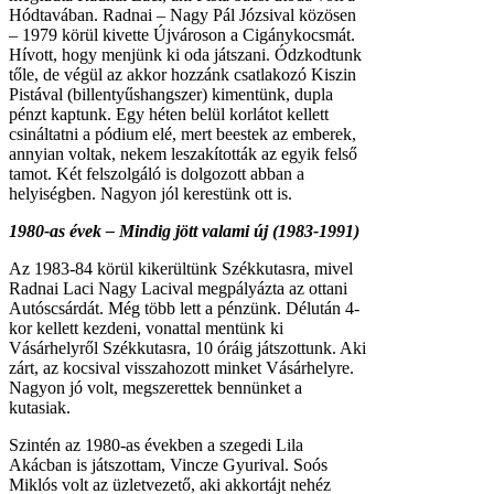
Hódtavában. Radnai – Nagy Pál Józsival közösen
– 1979 körül kivette Újvároson a Cigánykocsmát.
Hívott, hogy menjünk ki oda játszani. Ódzkodtunk
tőle, de végül az akkor hozzánk csatlakozó Kiszin
Pistával (billentyűshangszer) kimentünk, dupla
pénzt kaptunk. Egy héten belül korlátot kellett
csináltatni a pódium elé, mert beestek az emberek,
annyian voltak, nekem leszakították az egyik felső
tamot. Két felszolgáló is dolgozott abban a
helyiségben. Nagyon jól kerestünk ott is.
1980-as évek – Mindig jött valami új (1983-1991)
Az 1983-84 körül kikerültünk Székkutasra, mivel
Radnai Laci Nagy Lacival megpályázta az ottani
Autóscsárdát. Még több lett a pénzünk. Délután 4-
kor kellett kezdeni, vonattal mentünk ki
Vásárhelyről Székkutasra, 10 óráig játszottunk. Aki
zárt, az kocsival visszahozott minket Vásárhelyre.
Nagyon jó volt, megszerettek bennünket a
kutasiak.
Szintén az 1980-as években a szegedi Lila
Akácban is játszottam, Vincze Gyurival. Soós
Miklós volt az üzletvezető, aki akkortájt nehéz