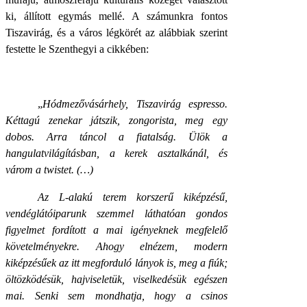
ki, állított egymás mellé. A számunkra fontos
Tiszavirág, és a város légkörét az alábbiak szerint
festette le Szenthegyi a cikkében:
„
Hódmezővásárhely, Tiszavirág espresso.
Kéttagú zenekar játszik, zongorista, meg egy
dobos. Arra táncol a fiatalság. Ülök a
hangulatvilágításban, a kerek asztalkánál, és
várom a twistet. (…)
Az L-alakú terem korszerű kiképzésű,
vendéglátóiparunk szemmel láthatóan gondos
figyelmet fordított a mai igényeknek megfelelő
követelményekre. Ahogy elnézem, modern
kiképzésűek az itt megforduló lányok is, meg a fiúk;
öltözködésük, hajviseletük, viselkedésük egészen
mai. Senki sem mondhatja, hogy a csinos