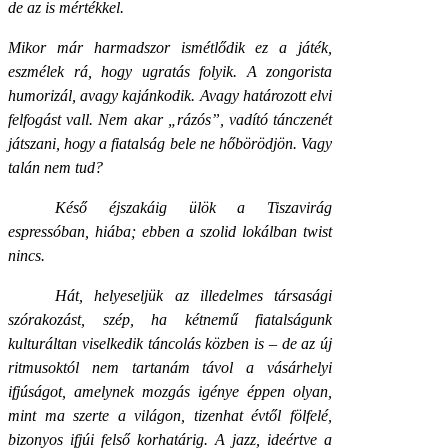
de az is mértékkel.
Mikor már harmadszor ismétlődik ez a játék,
eszmélek rá, hogy ugratás folyik. A zongorista
humorizál, avagy kajánkodik. Avagy határozott elvi
felfogást vall. Nem akar „rázós”, vadító tánczenét
játszani, hogy a fiatalság bele ne hőbörödjön. Vagy
talán nem tud?
Késő éjszakáig ülök a Tiszavirág
espressóban, hiába; ebben a szolid lokálban twist
nincs.
Hát, helyeseljük az illedelmes társasági
szórakozást, szép, ha kétnemű fiatalságunk
kulturáltan viselkedik táncolás közben is – de az új
ritmusoktól nem tartanám távol a vásárhelyi
ifjúságot, amelynek mozgás igénye éppen olyan,
mint ma szerte a világon, tizenhat évtől fölfelé,
bizonyos ifjúi felső korhatárig. A jazz, ideértve a