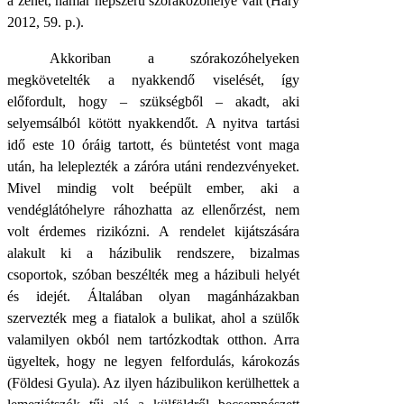
a zenét, hamar népszerű szórakozóhelyé vált (Háry
2012, 59. p.).
Akkoriban a szórakozóhelyeken
megkövetelték a nyakkendő viselését, így
előfordult, hogy – szükségből – akadt, aki
selyemsálból kötött nyakkendőt. A nyitva tartási
idő este 10 óráig tartott, és büntetést vont maga
után, ha leleplezték a záróra utáni rendezvényeket.
Mivel mindig volt beépült ember, aki a
vendéglátóhelyre ráhozhatta az ellenőrzést, nem
volt érdemes rizikózni. A rendelet kijátszására
alakult ki a házibulik rendszere, bizalmas
csoportok, szóban beszélték meg a házibuli helyét
és idejét. Általában olyan magánházakban
szervezték meg a fiatalok a bulikat, ahol a szülők
valamilyen okból nem tartózkodtak otthon. Arra
ügyeltek, hogy ne legyen felfordulás, károkozás
(Földesi Gyula). Az ilyen házibulikon kerülhettek a