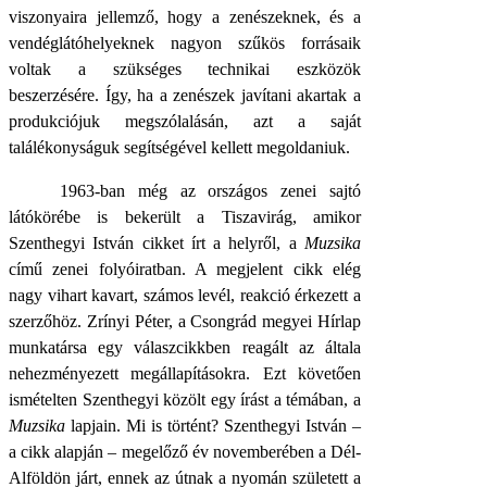
viszonyaira jellemző, hogy a zenészeknek, és a
vendéglátóhelyeknek nagyon szűkös forrásaik
voltak a szükséges technikai eszközök
beszerzésére. Így, ha a zenészek javítani akartak a
produkciójuk megszólalásán, azt a saját
találékonyságuk segítségével kellett megoldaniuk.
1963-ban még az országos zenei sajtó
látókörébe is bekerült a Tiszavirág, amikor
Szenthegyi István cikket írt a helyről, a
Muzsika
című zenei folyóiratban. A megjelent cikk elég
nagy vihart kavart, számos levél, reakció érkezett a
szerzőhöz. Zrínyi Péter, a Csongrád megyei Hírlap
munkatársa egy válaszcikkben reagált az általa
nehezményezett megállapításokra. Ezt követően
ismételten Szenthegyi közölt egy írást a témában, a
Muzsika
lapjain. Mi is történt? Szenthegyi István –
a cikk alapján – megelőző év novemberében a Dél-
Alföldön járt, ennek az útnak a nyomán született a