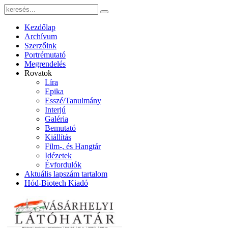
Kezdőlap
Archívum
Szerzőink
Portrémutató
Megrendelés
Rovatok
Líra
Epika
Esszé/Tanulmány
Interjú
Galéria
Bemutató
Kiállítás
Film-, és Hangtár
Idézetek
Évfordulók
Aktuális lapszám tartalom
Hód-Biotech Kiadó