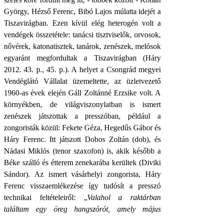
György, Hézső Ferenc, Bibó Lajos múlatta idejét a
Tiszavirágban. Ezen kívül elég heterogén volt a
vendégek összetétele: tanácsi tisztviselők, orvosok,
nővérek, katonatisztek, tanárok, zenészek, melósok
egyaránt megfordultak a Tiszavirágban (Háry
2012. 43. p., 45. p.). A helyet a Csongrád megyei
Vendéglátó Vállalat üzemeltette, az üzletvezető
1960-as évek elején Gáll Zoltánné Erzsike volt. A
környékben, de világviszonylatban is ismert
zenészek játszottak a presszóban, például a
zongoristák közül: Fekete Géza, Hegedűs Gábor és
Háry Ferenc. Itt játszott Dobos Zoltán (dob), és
Nádasi Miklós (tenor szaxofon) is, akik később a
Béke szálló és étterem zenekarába kerültek (Diviki
Sándor). Az ismert vásárhelyi zongorista, Háry
Ferenc visszaemlékezése így tudósít a presszó
technikai feltételeiről: „
Valahol a raktárban
találtam egy öreg hangszórót, amely május