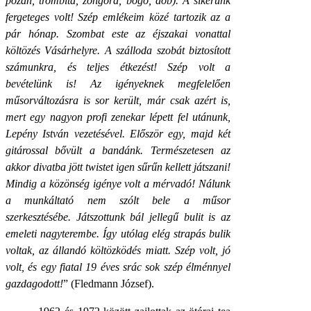
pozan, trombita, zongora, bőgő, dob). A sikerünk
fergeteges volt! Szép emlékeim közé tartozik az a
pár hónap. Szombat este az éjszakai vonattal
költözés Vásárhelyre. A szálloda szobát biztosított
számunkra, és teljes étkezést! Szép volt a
bevételünk is! Az igényeknek megfelelően
műsorváltozásra is sor került, már csak azért is,
mert egy nagyon profi zenekar lépett fel utánunk,
Lepény István vezetésével. Először egy, majd két
gitárossal bővült a bandánk. Természetesen az
akkor divatba jött twistet igen sűrűn kellett játszani!
Mindig a közönség igénye volt a mérvadó! Nálunk
a munkáltató nem szólt bele a műsor
szerkesztésébe. Játszottunk bál jellegű bulit is az
emeleti nagyterembe. Így utólag elég strapás bulik
voltak, az állandó költözködés miatt. Szép volt, jó
volt, és egy fiatal 19 éves srác sok szép élménnyel
gazdagodott!
” (Fledmann József).