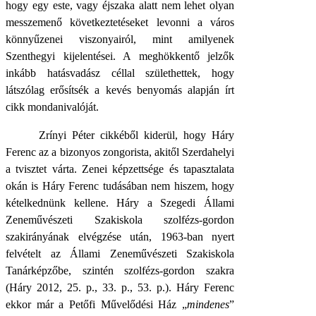
hogy egy este, vagy éjszaka alatt nem lehet olyan
messzemenő következtetéseket levonni a város
könnyűzenei viszonyairól, mint amilyenek
Szenthegyi kijelentései. A meghökkentő jelzők
inkább hatásvadász céllal születhettek, hogy
látszólag erősítsék a kevés benyomás alapján írt
cikk mondanivalóját.
Zrínyi Péter cikkéből kiderül, hogy Háry
Ferenc az a bizonyos zongorista, akitől Szerdahelyi
a tvisztet várta. Zenei képzettsége és tapasztalata
okán is Háry Ferenc tudásában nem hiszem, hogy
kételkednünk kellene. Háry a Szegedi Állami
Zeneművészeti Szakiskola szolfézs-gordon
szakirányának elvégzése után, 1963-ban nyert
felvételt az Állami Zeneművészeti Szakiskola
Tanárképzőbe, szintén szolfézs-gordon szakra
(Háry 2012, 25. p., 33. p., 53. p.). Háry Ferenc
ekkor már a Petőfi Művelődési Ház „
mindenes
”