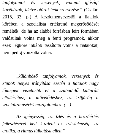
tanfolyamok és versenyek, valamit ifjúsági
kávéházak, illetve ötórai teák szervezése.
” (Csatári
2015, 33. p.) A kezdeményezéstől a fiatalok
körében a szocialista értékrend megerősödését
remélték, de ha az alábbi forrásban leírt formában
valósultak volna meg a fenti programok, akkor
ezek légköre inkább taszította volna a fiatalokat,
nem pedig vonzotta volna.
„
különböző tanfolyamok, versenyek és
klubok helyes irányítása esetén a fiatalok nagy
tömegeit vezethetik el a szabadidő kulturált
eltöltéséhez, a művelődéshez, az >Ifjúság a
szocializmusért< mozgalomhoz. (…)
Az igényesség, az ízlés és a hozzáértés
fejlesztésével kell küzdeni az ízléstelenség, az
erotika, a ritmus túlhatása ellen.
”