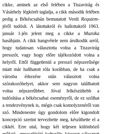
cikke, aminek az első felében a Tiszavirág és
Vásárhely légkörét taglalja, a cikk második felében
pedig a Békéscsabán bemutatott Verdi
Requiem
-
jéről tudósít. A látottakról és hallottakról 1963.
január 1-jén jelent meg a cikke a
Muzsika
hasábjain. A cikk hangvétele nem árulkodik arról,
hogy tudatosan választotta volna a Tiszavirág
presszót, vagy hogy előre tájékozódott volna a
helyről. Ettől függetlenül a presszó népszerűsége
miatt már hallhatott róla korábban, de ha csak a
városba érkezése után választott volna
szórakozóhelyet, akkor sem nagyon találhatott
volna népszerűbbet. Jóval felkészültebb a
tudósítása a békéscsabai eseményről, de ez szólhat
a rendezvénynek is, mégis csak komolyzenéről van
szó. Mindenestre úgy gondolom előre kigondolt
koncepció szerint tervezhette meg, készíthette el a
cikkét. Erre utal, hogy két teljesen különböző
műfajú, atmoszférájú kulturális közeget választott