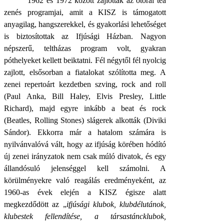
1962 és 1972 között zajlottak az ötórai tea
zenés programjai, amit a KISZ is támogatott
anyagilag, hangszerekkel, és gyakorlási lehetőséget
is biztosítottak az Ifjúsági Házban. Nagyon
népszerű, teltházas program volt, gyakran
póthelyeket kellett beiktatni. Fél négytől fél nyolcig
zajlott, elsősorban a fiatalokat szólította meg. A
zenei repertoárt kezdetben szving, rock and roll
(Paul Anka, Bill Haley, Elvis Presley, Little
Richard), majd egyre inkább a beat és rock
(Beatles, Rolling Stones) slágerek alkották (Diviki
Sándor). Ekkorra már a hatalom számára is
nyilvánvalóvá vált, hogy az ifjúság körében hódító
új zenei irányzatok nem csak múló divatok, és egy
állandósuló jelenséggel kell számolni. A
körülményekre való reagálás eredményeként, az
1960-as évek elején a KISZ égisze alatt
megkezdődött az „
ifjúsági klubok, klubdélutánok,
klubestek fellendítése, a társastáncklubok,