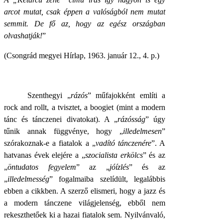
arcot mutat, csak éppen a valóságból nem mutat
semmit. De fő az, hogy az egész országban
olvashatják!
”
(Csongrád megyei Hírlap, 1963. január 12., 4. p.)
Szenthegyi „
rázós
” műfajokként említi a
rock and rollt, a tvisztet, a boogiet (mint a modern
tánc és tánczenei divatokat). A „
rázósság
” úgy
tűnik annak függvénye, hogy „
illedelmesen
”
szórakoznak-e a fiatalok a „
vadító tánczenére
”. A
hatvanas évek elejére a „
szocialista erkölcs
” és az
„
öntudatos fegyelem
” az „
jóízlés
” és az
„
illedelmesség
” fogalmaiba szelídült, legalábbis
ebben a cikkben. A szerző elismeri, hogy a jazz és
a modern tánczene világjelenség, ebből nem
rekeszthetőek ki a hazai fiatalok sem. Nyilvánvaló,