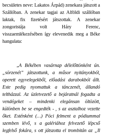
becsületes neve: Lakatos Árpád) zenekara játszott a
Szállóban. A zenekar tagjai az Alföldi szállóban
laktak, fix fizetésért játszottak. A zenekar
zongoristája volt Háry Ferenc,
visszaemlékezésében így elevenedik meg a Béke
hangulata:
„
A Békében vasárnap délelőttönként ún.
„sörzenét” játszottunk, a műsor nyitányokból,
operett egyvelegekből, előadási darabokból állt.
Este pedig nyomattuk a tánczenét, állandó
teltházzal. Az üzletvezető a bejáratnál fogadta a
vendégeket – mindenki elegánsan öltözött,
különben be se engedték - , s az asztalhoz vezette
őket. Esténként (…) Pöci felment a pódiummal
szemben lévő, s a galériához felvezető lépcső
legfelső fokára, s ott játszotta el trombitán az „Il