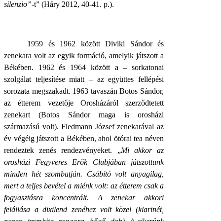
silenzio”-
t” (Háry 2012, 40-41. p.).
1959 és 1962 között Diviki Sándor és
zenekara volt az egyik formáció, amelyik játszott a
Békében. 1962 és 1964 között a – sorkatonai
szolgálat teljesítése miatt – az együttes fellépési
sorozata megszakadt. 1963 tavaszán Botos Sándor,
az étterem vezetője Orosházáról szerződtetett
zenekart (Botos Sándor maga is orosházi
származású volt). Fledmann József zenekarával az
év végéig játszott a Békében, ahol ötórai tea néven
rendeztek zenés rendezvényeket. „
Mi akkor az
orosházi Fegyveres Erők Clubjában játszottunk
minden hét szombatján. Csábító volt anyagilag,
mert a teljes bevétel a miénk volt: az étterem csak a
fogyasztásra koncentrált. A zenekar akkori
felállása a dixilend zenéhez volt közel (klarinét,