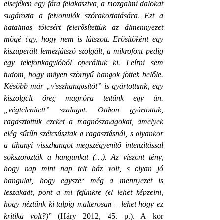
elsejéken egy fára felakasztva, a mozgalmi dalokat
sugározta a felvonulók szórakoztatására. Ezt a
hatalmas tölcsért felerősítettük az álmennyezet
mögé úgy, hogy nem is látszott. Erősítőként egy
kiszuperált lemezjátszó szolgált, a mikrofont pedig
egy telefonkagylóból operáltuk ki. Leírni sem
tudom, hogy milyen szörnyű hangok jöttek belőle.
Később már „visszhangosítót” is gyártottunk, egy
kiszolgált öreg magnóra tettünk egy ún.
„végtelenített” szalagot. Otthon gyártottuk,
ragasztottuk ezeket a magnószalagokat, amelyek
elég sűrűn szétcsúsztak a ragasztásnál, s olyankor
a tihanyi visszhangot megszégyenítő intenzitással
sokszorozták a hangunkat (…). Az viszont tény,
hogy nap mint nap telt ház volt, s olyan jó
hangulat, hogy egyszer még a mennyezet is
leszakadt, pont a mi fejünkre (el lehet képzelni,
hogy néztünk ki talpig malterosan – lehet hogy ez
kritika volt?)
” (Háry 2012, 45. p.). A kor