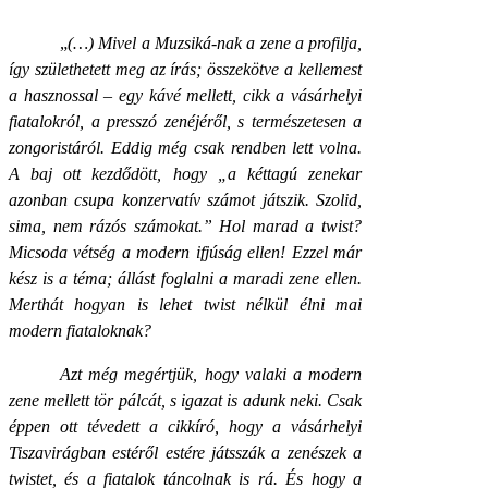
„
(…) Mivel a
Muzsiká
-nak a zene a profilja,
így születhetett meg az írás; összekötve a kellemest
a hasznossal – egy kávé mellett, cikk a vásárhelyi
fiatalokról, a presszó zenéjéről, s természetesen a
zongoristáról. Eddig még csak rendben lett volna.
A baj ott kezdődött, hogy „a kéttagú zenekar
azonban csupa konzervatív számot játszik. Szolid,
sima, nem rázós számokat.” Hol marad a twist?
Micsoda vétség a modern ifjúság ellen! Ezzel már
kész is a téma; állást foglalni a maradi zene ellen.
Merthát hogyan is lehet twist nélkül élni mai
modern fiataloknak?
Azt még megértjük, hogy valaki a modern
zene mellett tör pálcát, s igazat is adunk neki. Csak
éppen ott tévedett a cikkíró, hogy a vásárhelyi
Tiszavirágban estéről estére játsszák a zenészek a
twistet, és a fiatalok táncolnak is rá. És hogy a