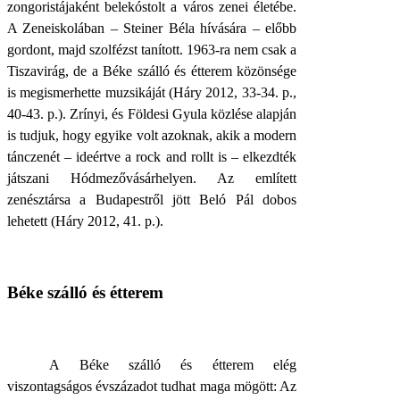
zongoristájaként belekóstolt a város zenei életébe.
A Zeneiskolában – Steiner Béla hívására – előbb
gordont, majd szolfézst tanított. 1963-ra nem csak a
Tiszavirág, de a Béke szálló és étterem közönsége
is megismerhette muzsikáját (Háry 2012, 33-34. p.,
40-43. p.). Zrínyi, és Földesi Gyula közlése alapján
is tudjuk, hogy egyike volt azoknak, akik a modern
tánczenét – ideértve a rock and rollt is – elkezdték
játszani Hódmezővásárhelyen. Az említett
zenésztársa a Budapestről jött Beló Pál dobos
lehetett (Háry 2012, 41. p.).
Béke szálló és étterem
A Béke szálló és étterem elég
viszontagságos évszázadot tudhat maga mögött: Az