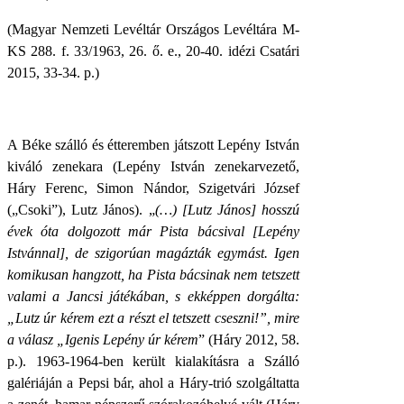
(Magyar Nemzeti Levéltár Országos Levéltára M-
KS 288. f. 33/1963, 26. ő. e., 20-40. idézi Csatári
2015, 33-34. p.)
A Béke szálló és étteremben játszott Lepény István
kiváló zenekara (Lepény István zenekarvezető,
Háry Ferenc, Simon Nándor, Szigetvári József
(„Csoki”), Lutz János). „
(…) [Lutz János] hosszú
évek óta dolgozott már Pista bácsival [Lepény
Istvánnal], de szigorúan magázták egymást. Igen
komikusan hangzott, ha Pista bácsinak nem tetszett
valami a Jancsi játékában, s ekképpen dorgálta:
„Lutz úr kérem ezt a részt el tetszett cseszni!”, mire
a válasz „Igenis Lepény úr kérem
” (Háry 2012, 58.
p.). 1963-1964-ben került kialakításra a Szálló
galériáján a Pepsi bár, ahol a Háry-trió szolgáltatta