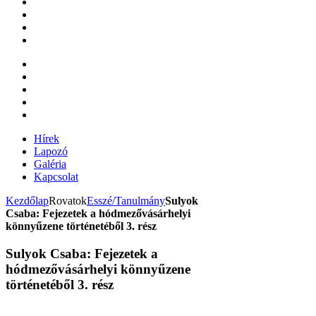
Hírek
Lapozó
Galéria
Kapcsolat
Kezdőlap
Rovatok
Esszé/Tanulmány
Sulyok
Csaba: Fejezetek a hódmezővásárhelyi
könnyűzene történetéből 3. rész
Sulyok Csaba: Fejezetek a
hódmezővásárhelyi könnyűzene
történetéből 3. rész