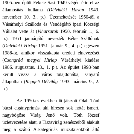
1905-ben épült Fekete Sast 1949 végén érte el az
államosítás hulláma
(
Délvidéki Hírlap
1949.
november 10. 3., p.). Üzemeltetését 1950-től a
Vásárhelyi Szálloda és Vendéglátó ipari Községi
Vállalat vette át (
Viharsarok
1950. február 1., 6.
p.). 1951 januárjától nevezték Béke Szállónak
(
Délvidéki Hírlap
1951. január 9., 4. p.) egészen
1986-ig, amikor visszakapta eredeti elnevezését
(
Csongrád megyei Hírlap
Vásárhelyi kiadása
1986. augusztus. 13., 1. p.). Az épület 1993-ban
került vissza a város tulajdonába, sanyarú
állapotban (
Reggeli Délvilág
1993. március 9., 2.
p.).
Az 1950-es években itt játszott Oláh Tóni
bácsi cigányprímás, aki híresen sok nótát ismert,
nagybőgőse Virág Jenő volt. Tóth József
üzletvezetése alatt, a Tiszavirág zenészeiből alakult
meg a szálló A-kategóriás muzsikusokból álló