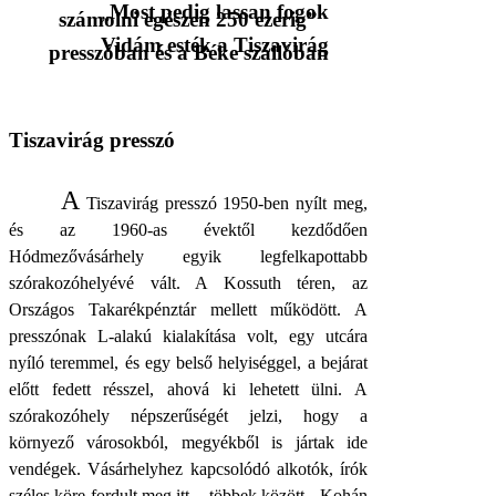
„
Most pedig lassan fogok
számolni egészen 250 ezerig”
Vidám esték a Tiszavirág
presszóban és a Béke szállóban
Tiszavirág presszó
A
Tiszavirág presszó 1950-ben nyílt meg,
és az 1960-as évektől kezdődően
Hódmezővásárhely egyik legfelkapottabb
szórakozóhelyévé vált. A Kossuth téren, az
Országos Takarékpénztár mellett működött. A
presszónak L-alakú kialakítása volt, egy utcára
nyíló teremmel, és egy belső helyiséggel, a bejárat
előtt fedett résszel, ahová ki lehetett ülni. A
szórakozóhely népszerűségét jelzi, hogy a
környező városokból, megyékből is jártak ide
vendégek. Vásárhelyhez kapcsolódó alkotók, írók
széles köre fordult meg itt, - többek között - Kohán