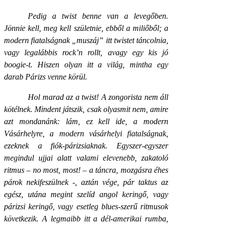
Pedig a twist benne van a levegőben.
Jönnie kell, meg kell születnie, ebből a miliőből; a
modern fiatalságnak „muszáj” itt twistet táncolnia,
vagy legalábbis rock’n rollt, avagy egy kis jó
boogie-t. Hiszen olyan itt a világ, mintha egy
darab Párizs venne körül.
Hol marad az a twist! A zongorista nem áll
kötélnek. Mindent játszik, csak olyasmit nem, amire
azt mondanánk: lám, ez kell ide, a modern
Vásárhelyre, a modern vásárhelyi fiatalságnak,
ezeknek a fiók-párizsiaknak. Egyszer-egyszer
megindul ujjai alatt valami elevenebb, zakatoló
ritmus – no most, most! – a táncra, mozgásra éhes
párok nekifeszülnek -, aztán vége, pár taktus az
egész, utána megint szelíd angol keringő, vagy
párizsi keringő, vagy esetleg blues-szerű ritmusok
következik. A legmaibb itt a dél-amerikai rumba,