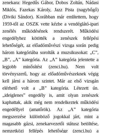
zenekara: Hegedűs Gábor, Dobos Zoltán, Nádasi
Miklós, Fazekas Károly, Jazz Pista (nagybőgő)
(Diviki Sándor). Korábban már említettem, hogy
1959-től az OSZK vette kézbe a vendéglátó-ipari
zenélés működésének rendszerét. Működési
engedélyhez kötötték a zenészek fellépési
lehetőségét, az előadóművészi vizsga során pedig
három kategóriába sorolták a muzsikusokat: „C”,
„B”, „A” kategória. Az „A” kategória jelentette a
legjobb minősítést (zenci.hu). Nem volt
törvényszerű, hogy az előadóművészeknek végig
kell járni a három szintet. Már az első vizsgán
elérhető volt a „B” kategória. Létezett ún.
„ideiglenes” engedély is, amit olyan zenészek
kaphattak, akik még nem rendelkeztek működési
engedéllyel (amatőrök). Az „A” kategória
megszerzése különböző jogokkal járt, mint a
magasabb gázsi, zenekarvezetői státusz betöltése,
nemzetközi fellépés lehetősége (zenci.hu) a