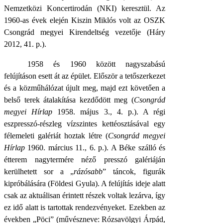
Nemzetközi Koncertirodán (NKI) keresztül. Az
1960-as évek elején Kiszin Miklós volt az OSZK
Csongrád megyei Kirendeltség vezetője (Háry
2012, 41. p.).
1958 és 1960 között nagyszabású
felújításon esett át az épület. Először a tetőszerkezet
és a közműhálózat újult meg, majd ezt követően a
belső terek átalakítása kezdődött meg (
Csongrád
megyei Hírlap
1958. május 3., 4. p.). A régi
eszpresszó-részleg vízszintes kettéosztásával egy
félemeleti galériát hoztak létre (
Csongrád megyei
Hírlap
1960. március 11., 6. p.). A Béke szálló és
étterem nagytermére néző presszó galériáján
kerülhetett sor a „
rázósabb
” táncok, figurák
kipróbálására (Földesi Gyula). A felújítás ideje alatt
csak az aktuálisan érintett részek voltak lezárva, így
ez idő alatt is tartottak rendezvényeket. Ezekben az
években „Pöci” (művészneve: Rózsavölgyi Árpád,