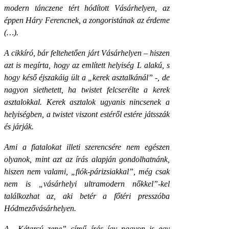
modern tánczene tért hódított Vásárhelyen, az
éppen Háry Ferencnek, a zongoristának az érdeme
(…).
A cikkíró, bár feltehetően járt Vásárhelyen – hiszen
azt is megírta, hogy az említett helyiség L alakú, s
hogy késő éjszakáig ült a „kerek asztalkánál” -, de
nagyon siethetett, ha twistet felcserélte a kerek
asztalokkal. Kerek asztalok ugyanis nincsenek a
helyiségben, a twistet viszont estéről estére játsszák
és járják.
Ami a fiatalokat illeti szerencsére nem egészen
olyanok, mint azt az írás alapján gondolhatnánk,
hiszen nem valami, „fiók-párizsiakkal”, még csak
nem is „vásárhelyi ultramodern nőkkel”-kel
találkozhat az, aki betér a főtéri presszóba
Hódmezővásárhelyen.
A „Kétarcú zene” című írás így nagyon is egy