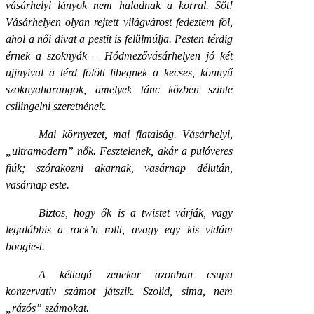
vásárhelyi lányok nem haladnak a korral. Sőt!
Vásárhelyen olyan rejtett világvárost fedeztem föl,
ahol a női divat a pestit is felülmúlja. Pesten térdig
érnek a szoknyák – Hódmezővásárhelyen jó két
ujjnyival a térd fölött libegnek a kecses, könnyű
szoknyaharangok, amelyek tánc közben szinte
csilingelni szeretnének.
Mai környezet, mai fiatalság. Vásárhelyi,
„ultramodern” nők. Fesztelenek, akár a pulóveres
fiúk; szórakozni akarnak, vasárnap délután,
vasárnap este.
Biztos, hogy ők is a twistet várják, vagy
legalábbis a rock’n rollt, avagy egy kis vidám
boogie-t.
A kéttagú zenekar azonban csupa
konzervatív számot játszik. Szolid, sima, nem
„rázós” számokat.