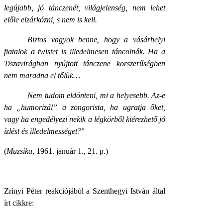
legújabb, jó tánczenét, világjelenség, nem lehet
előle elzárkózni, s nem is kell.
Biztos vagyok benne, hogy a vásárhelyi
fiatalok a twistet is illedelmesen táncolnák. Ha a
Tiszavirágban nyújtott tánczene korszerűségben
nem maradna el tőlük…
Nem tudom eldönteni, mi a helyesebb. Az-e
ha „humorizál” a zongorista, ha ugratja őket,
vagy ha engedélyezi nekik a légkörből kiérezhető jó
ízlést és illedelmességet?
”
(
Muzsika
, 1961. január 1., 21. p.)
Zrínyi Péter reakciójából a Szenthegyi István által
írt cikkre: