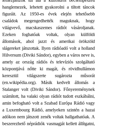
lemezjátszók tűi alá a külföldről becsempészett
hanglemezek, lehetett gyakorolni a tiltott táncok
figuráit. Az 1950-es évek elején tehetősebb
családok megengedhették maguknak, hogy
világvevő, macskaszemes rádiót vásároljanak.
Ezeken foghatóak voltak, olyan külföldi
állomások, ahol jazzt és amerikai örökzöld
slágereket játszottak. Ilyen rádióadó volt a holland
Hilversum (Diviki Sándor), egyben a város neve is,
amely az ország rádiós és televíziós szolgáltató
központjává nőtte ki magát, és rövidhullámon
keresztül világszerte sugározta műsorát
(en.wikipédia.org). Másik kedvelt állomás a
Stalanger volt (Diviki Sándor). Főnyereménynek
számított, ha valaki olyan rádiót tudott eszkábálni,
amin befogható volt a Szabad Európa Rádió vagy
a Luxembourg Rádió, amelyeken szintén a hazai
adókon nem játszott zenék voltak hallgathatóak. A
beszerezhető néprádiók vasmagját kellett állítgatni,