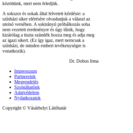
közöttünk, mert nem feledjük.
A sokszor és sokak által felvetett kérdésre: a
színházi siker elérésére olvashatjuk a választ az
utolsó versében. A sokirányú próbálkozás soha
nem vezetett eredményre és úgy tűnik, hogy
kizárólag a tiszta szándék hozza meg és adja meg
az igazi sikert. (Ez így igaz, mert nemcsak a
színházi, de minden emberi tevékenységre is
vonatkozik).
Dr. Dobos Irma
Impresszum
Partnereink
Megrendelés
Szolgáltatónk
Adatvédelem
Nyilatkozatok
Copyright © Vásárhelyi Látóhatár