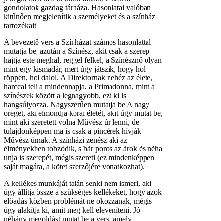
gondolatok gazdag tárháza. Hasonlatai valóban
kitűnően megjelenítik a személyeket és a színház
tartozékait.
A bevezető vers a Színházat számos hasonlattal
mutatja be, azután a Színész, akit csak a szerep
hajtja este meghal, reggel felkel, a Színésznő olyan
mint egy kismadár, mert úgy játszik, hogy hol
röppen, hol dalol. A Direktornak nehéz az élete,
harccal teli a mindennapja, a Primadonna, mint a
színészek között a legnagyobb, ezt ki is
hangsúlyozza. Nagyszerűen mutatja be A nagy
öreget, aki elmondja korai életét, akit úgy mutat be,
mint aki szeretett volna Művész úr lenni, de
tulajdonképpen ma is csak a pincérek hívják
Művész úrnak. A színházi zenész aki az
élményekben tobzódik, s bár poros az árok és néha
unja is szerepét, mégis szereti (ez mindenképpen
saját magára, a kötet szerzőjére vonatkozhat).
A kellékes munkáját talán senki nem ismeri, aki
úgy állítja össze a szükséges kellékeket, hogy azok
előadás közben problémát ne okozzanak, mégis
úgy alakítja ki, amit meg kell eleveníteni. Jó
néhány megoldást mutat be a vers, amely