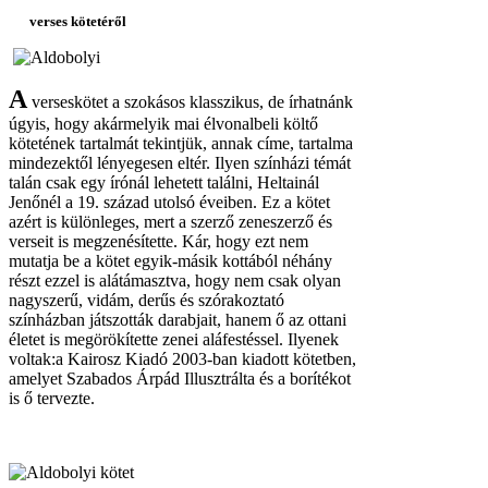
verses kötetéről
A
verseskötet a szokásos klasszikus, de írhatnánk
úgyis, hogy akármelyik mai élvonalbeli költő
kötetének tartalmát tekintjük, annak címe, tartalma
mindezektől lényegesen eltér. Ilyen színházi témát
talán csak egy írónál lehetett találni, Heltainál
Jenőnél a 19. század utolsó éveiben. Ez a kötet
azért is különleges, mert a szerző zeneszerző és
verseit is megzenésítette. Kár, hogy ezt nem
mutatja be a kötet egyik-másik kottából néhány
részt ezzel is alátámasztva, hogy nem csak olyan
nagyszerű, vidám, derűs és szórakoztató
színházban játszották darabjait, hanem ő az ottani
életet is megörökítette zenei aláfestéssel. Ilyenek
voltak:a Kairosz Kiadó 2003-ban kiadott kötetben,
amelyet Szabados Árpád Illusztrálta és a borítékot
is ő tervezte.