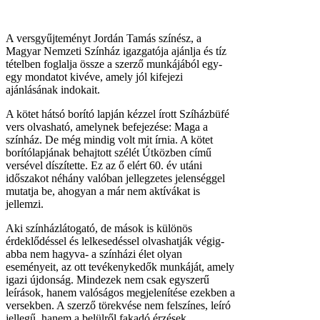
A versgyűjteményt Jordán Tamás színész, a
Magyar Nemzeti Színház igazgatója ajánlja és tíz
tételben foglalja össze a szerző munkájából egy-
egy mondatot kivéve, amely jól kifejezi
ajánlásának indokait.
A kötet hátsó borító lapján kézzel írott Szíházbüfé
vers olvasható, amelynek befejezése: Maga a
színház. De még mindig volt mit írnia. A kötet
borítólapjának behajtott szélét Útközben című
versével díszítette. Ez az ő elért 60. év utáni
időszakot néhány valóban jellegzetes jelenséggel
mutatja be, ahogyan a már nem aktívákat is
jellemzi.
Aki színházlátogató, de mások is különös
érdeklődéssel és lelkesedéssel olvashatják végig-
abba nem hagyva- a színházi élet olyan
eseményeit, az ott tevékenykedők munkáját, amely
igazi újdonság. Mindezek nem csak egyszerű
leírások, hanem valóságos megjelenítése ezekben a
versekben. A szerző törekvése nem felszínes, leíró
jellegű, hanem a belülről fakadó érzések,