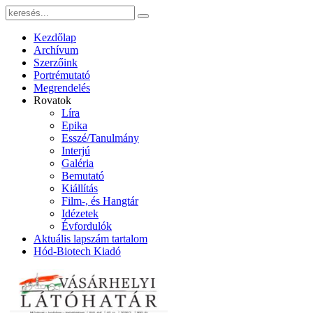
Kezdőlap
Archívum
Szerzőink
Portrémutató
Megrendelés
Rovatok
Líra
Epika
Esszé/Tanulmány
Interjú
Galéria
Bemutató
Kiállítás
Film-, és Hangtár
Idézetek
Évfordulók
Aktuális lapszám tartalom
Hód-Biotech Kiadó