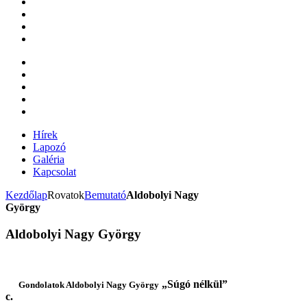
Hírek
Lapozó
Galéria
Kapcsolat
Kezdőlap
Rovatok
Bemutató
Aldobolyi Nagy
György
Aldobolyi Nagy György
„Súgó nélkül”
Gondolatok Aldobolyi Nagy György
c.