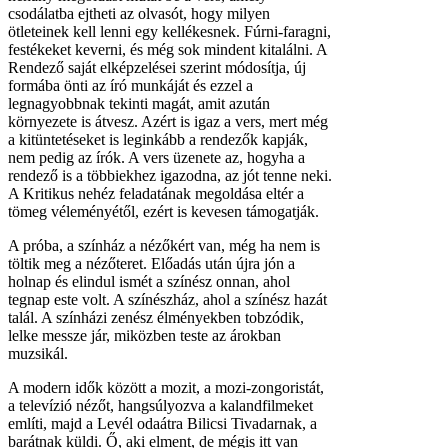
csodálatba ejtheti az olvasót, hogy milyen
ötleteinek kell lenni egy kellékesnek. Fúrni-faragni,
festékeket keverni, és még sok mindent kitalálni. A
Rendező saját elképzelései szerint módosítja, új
formába önti az író munkáját és ezzel a
legnagyobbnak tekinti magát, amit azután
környezete is átvesz. Azért is igaz a vers, mert még
a kitüntetéseket is leginkább a rendezők kapják,
nem pedig az írók. A vers üzenete az, hogyha a
rendező is a többiekhez igazodna, az jót tenne neki.
A Kritikus nehéz feladatának megoldása eltér a
tömeg véleményétől, ezért is kevesen támogatják.
A próba, a színház a nézőkért van, még ha nem is
töltik meg a nézőteret. Előadás után újra jón a
holnap és elindul ismét a színész onnan, ahol
tegnap este volt. A színészház, ahol a színész hazát
talál. A színházi zenész élményekben tobzódik,
lelke messze jár, miközben teste az árokban
muzsikál.
A modern idők között a mozit, a mozi-zongoristát,
a televízió nézőt, hangsúlyozva a kalandfilmeket
említi, majd a Levél odaátra Bilicsi Tivadarnak, a
barátnak küldi. Ő, aki elment, de mégis itt van