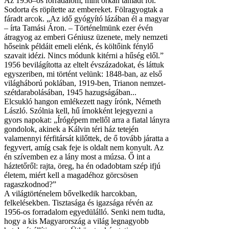
Az 1956–os forradalom, mint orkán támadt föl.
Sodorta és röpítette az embereket. Fölragyogtak a
fáradt arcok. „Az idő gyógyító lázában él a magyar
– írta Tamási Áron. – Történelmünk ezer évén
átragyog az emberi Géniusz üzenete, mely nemzeti
hőseink példáit emeli elénk, és költőink fénylő
szavait idézi. Nincs módunk kitérni a hűség elől.”
1956 bevilágította az eltelt évszázadokat, és láttuk
egyszeriben, mi történt velünk: 1848-ban, az első
világháború poklában, 1919-ben, Trianon nemzet-
szétdarabolásában, 1945 hazugságában...
Elcsukló hangon emlékezett nagy írónk, Németh
László. Szólnia kell, hű írnokként lejegyezni a
gyors napokat: „Írógépem mellől arra a fiatal lányra
gondolok, akinek a Kálvin téri ház tetején
valamennyi férfitársát kilőttek, de ő tovább járatta a
fegyvert, amíg csak feje is oldalt nem konyult. Az
én szívemben ez a lány most a múzsa. Ő int a
háztetőről: rajta, öreg, ha én odadobtam szép ifjú
életem, miért kell a magadéhoz görcsösen
ragaszkodnod?”
A világtörténelem bővelkedik harcokban,
felkelésekben. Tisztasága és igazsága révén az
1956-os forradalom egyedülálló. Senki nem tudta,
hogy a kis Magyarország a világ legnagyobb