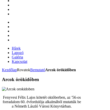
Hírek
Lapozó
Galéria
Kapcsolat
Kezdőlap
Rovatok
Bemutató
Arcok örökidőben
Arcok örökidőben
Fenyvesi Félix Lajos kötetét októberben, az '56-os
forradalom 60. évfordulója alkalmából mutatták be
a Németh László Városi Könyvtárban.