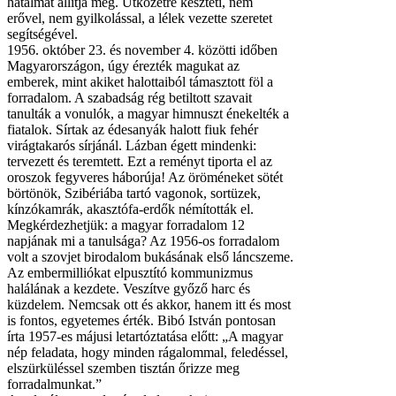
hatalmát állítja meg. Ütközetre készteti, nem
erővel, nem gyilkolással, a lélek vezette szeretet
segítségével.
1956. október 23. és november 4. közötti időben
Magyarországon, úgy érezték magukat az
emberek, mint akiket halottaiból támasztott föl a
forradalom. A szabadság rég betiltott szavait
tanulták a vonulók, a magyar himnuszt énekelték a
fiatalok. Sírtak az édesanyák halott fiuk fehér
virágtakarós sírjánál. Lázban égett mindenki:
tervezett és teremtett. Ezt a reményt tiporta el az
oroszok fegyveres háborúja! Az öröméneket sötét
börtönök, Szibériába tartó vagonok, sortüzek,
kínzókamrák, akasztófa-erdők némították el.
Megkérdezhetjük: a magyar forradalom 12
napjának mi a tanulsága? Az 1956-os forradalom
volt a szovjet birodalom bukásának első láncszeme.
Az embermilliókat elpusztító kommunizmus
halálának a kezdete. Veszítve győző harc és
küzdelem. Nemcsak ott és akkor, hanem itt és most
is fontos, egyetemes érték. Bibó István pontosan
írta 1957-es májusi letartóztatása előtt: „A magyar
nép feladata, hogy minden rágalommal, feledéssel,
elszürküléssel szemben tisztán őrizze meg
forradalmunkat.”