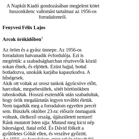
A Napkút Kiadó gondozásában megjelent kötet
huszonkilenc vallomást tartalmaz az 1956-os
forradalomról.
Fenyvesi Félix Lajos
1
Arcok örökidőben
Az öröm és a gyász ünnepe. Az 1956-os
forradalom hatvanadik évfordulója. Ezt is
megértük: a szabadságharcban résztvevők közül
sokan élnek, és eljöttek. Ezüst hajjal, bottal
botladozva, unokáik karjába kapaszkodva. A
hűségesek.
Akik ott voltak az orosz tankok ágyúcsöve előtt,
harcoltak, megsebesültek, sötét börtönökben
raboskodtak. Hosszú esztendők után szabadultak,
hogy örök megaláztatás legyen további életük.
Nem tagadták meg a forradalom egyetlen percét
sem. Büszkék október 23-ra: először önmagunk
voltunk, ölelkező ország, újjászületett nemzet!
Ránk mutatott Isten ujja: Mutasd meg kicsi nép
bátorságod, fiatal erőd. És Dávid fölkelt a
gyűlöletes Góliát ellen, és veszítve győzött.