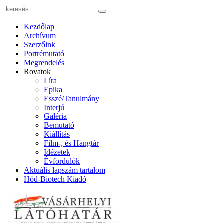
Kezdőlap
Archívum
Szerzőink
Portrémutató
Megrendelés
Rovatok
Líra
Epika
Esszé/Tanulmány
Interjú
Galéria
Bemutató
Kiállítás
Film-, és Hangtár
Idézetek
Évfordulók
Aktuális lapszám tartalom
Hód-Biotech Kiadó