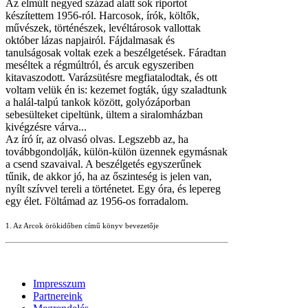
Az elmúlt negyed század alatt sok riportot
készítettem 1956-ról. Harcosok, írók, költők,
művészek, történészek, levéltárosok vallottak
október lázas napjairól. Fájdalmasak és
tanulságosak voltak ezek a beszélgetések. Fáradtan
meséltek a régmúltról, és arcuk egyszeriben
kitavaszodott. Varázsütésre megfiatalodtak, és ott
voltam velük én is: kezemet fogták, úgy szaladtunk
a halál-talpú tankok között, golyózáporban
sebesülteket cipeltünk, ültem a siralomházban
kivégzésre várva...
Az író ír, az olvasó olvas. Legszebb az, ha
továbbgondolják, külön-külön üzennek egymásnak
a csend szavaival. A beszélgetés egyszerűnek
tűnik, de akkor jó, ha az őszinteség is jelen van,
nyílt szívvel tereli a történetet. Egy óra, és lepereg
egy élet. Föltámad az 1956-os forradalom.
1. Az Arcok örökidőben című könyv bevezetője
Impresszum
Partnereink