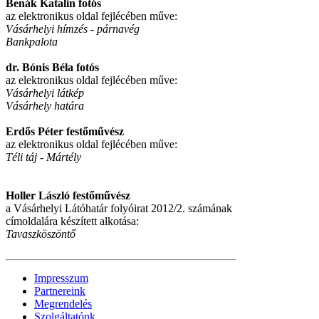
Benák Katalin fotós
az elektronikus oldal fejlécében műve:
Vásárhelyi hímzés - párnavég
Bankpalota
dr. Bónis Béla fotós
az elektronikus oldal fejlécében műve:
Vásárhelyi látkép
Vásárhely határa
Erdős Péter festőművész
az elektronikus oldal fejlécében műve:
Téli táj - Mártély
Holler László festőművész
a Vásárhelyi Látóhatár folyóirat 2012/2. számának
címoldalára készített alkotása:
Tavaszköszöntő
Impresszum
Partnereink
Megrendelés
Szolgáltatónk