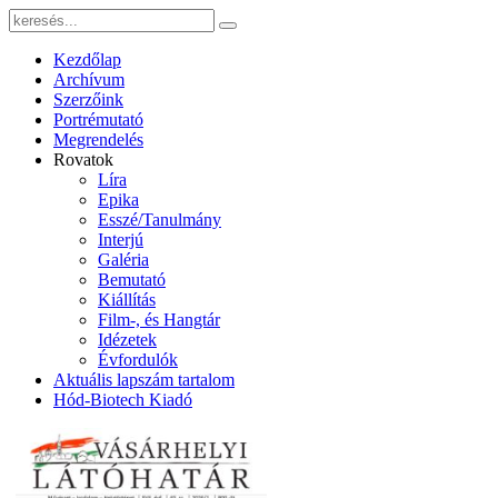
Kezdőlap
Archívum
Szerzőink
Portrémutató
Megrendelés
Rovatok
Líra
Epika
Esszé/Tanulmány
Interjú
Galéria
Bemutató
Kiállítás
Film-, és Hangtár
Idézetek
Évfordulók
Aktuális lapszám tartalom
Hód-Biotech Kiadó