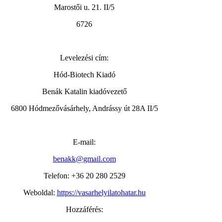
Marostői u. 21. II/5
6726
Levelezési cím:
Hód-Biotech Kiadó
Benák Katalin kiadóvezető
6800 Hódmezővásárhely, Andrássy út 28A II/5
E-mail:
benakk@gmail.com
Telefon: +36 20 280 2529
Weboldal:
https://vasarhelyilatohatar.hu
Hozzáférés: