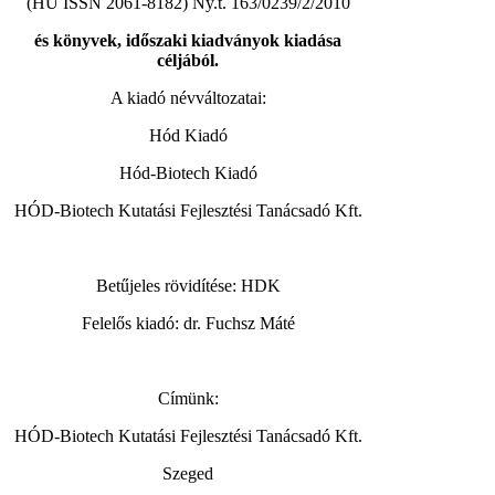
(HU ISSN 2061-8182) Ny.t. 163/0239/2/2010
és könyvek, időszaki kiadványok kiadása
céljából.
A kiadó névváltozatai:
Hód Kiadó
Hód-Biotech Kiadó
HÓD-Biotech Kutatási Fejlesztési Tanácsadó Kft.
Betűjeles rövidítése: HDK
Felelős kiadó: dr. Fuchsz Máté
Címünk:
HÓD-Biotech Kutatási Fejlesztési Tanácsadó Kft.
Szeged