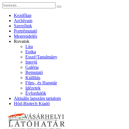
Kezdőlap
Archívum
Szerzőink
Portrémutató
Megrendelés
Rovatok
Líra
Epika
Esszé/Tanulmány
Interjú
Galéria
Bemutató
Kiállítás
Film-, és Hangtár
Idézetek
Évfordulók
Aktuális lapszám tartalom
Hód-Biotech Kiadó