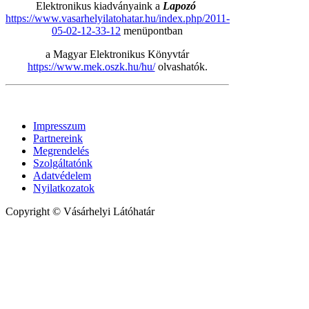
Elektronikus kiadványaink a
Lapozó
https://www.vasarhelyilatohatar.hu/index.php/2011-
05-02-12-33-12
menüpontban
a Magyar Elektronikus Könyvtár
https://www.mek.oszk.hu/hu/
olvashatók.
Impresszum
Partnereink
Megrendelés
Szolgáltatónk
Adatvédelem
Nyilatkozatok
Copyright © Vásárhelyi Látóhatár