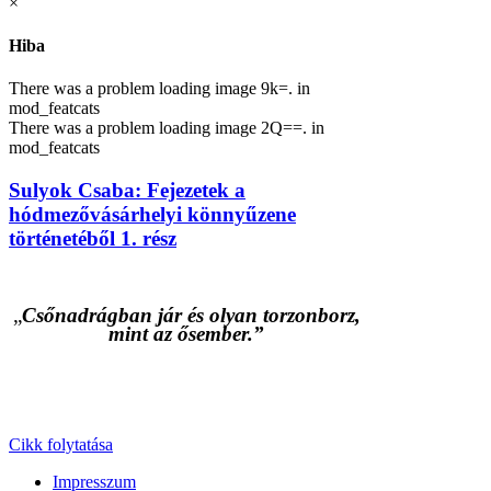
×
Hiba
There was a problem loading image 9k=. in
mod_featcats
There was a problem loading image 2Q==. in
mod_featcats
Sulyok Csaba: Fejezetek a
hódmezővásárhelyi könnyűzene
történetéből 1. rész
„
Csőnadrágban jár és olyan torzonborz,
mint az ősember.”
Cikk folytatása
Impresszum