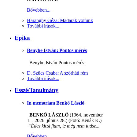
Bővebben...
Haranghy Géza: Madarak voltunk
További írások...
Epika
Benyhe István: Pontos mérés
Benyhe István Pontos mérés
D. Szűcs Csaba: A szőrháti rém
További írások...
Esszé/Tanulmány
In memoriam Benkő László
BENKŐ LÁSZLÓ
(1964. november
1. - 2026. június 28.) (Fotó: Benák K.)
“Édes kicsi fiam, te még nem tudsz
...
Bővebben...