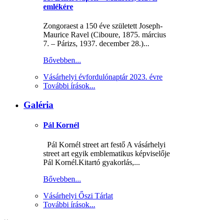
emlékére
Zongoraest a 150 éve született Joseph-
Maurice Ravel (Ciboure, 1875. március
7. – Párizs, 1937. december 28.)...
Bővebben...
Vásárhelyi évfordulónaptár 2023. évre
További írások...
Galéria
Pál Kornél
Pál Kornél street art festő A vásárhelyi
street art egyik emblematikus képviselője
Pál Kornél.Kitartó gyakorlás,...
Bővebben...
Vásárhelyi Őszi Tárlat
További írások...