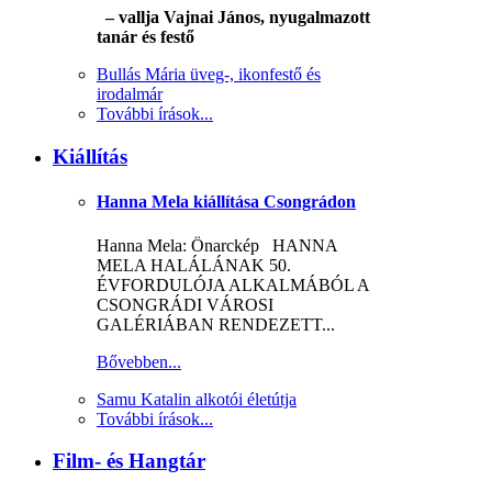
– vallja Vajnai János, nyugalmazott
tanár és festő
Bullás Mária üveg-, ikonfestő és
irodalmár
További írások...
Kiállítás
Hanna Mela kiállítása Csongrádon
Hanna Mela: Önarckép HANNA
MELA HALÁLÁNAK 50.
ÉVFORDULÓJA ALKALMÁBÓL A
CSONGRÁDI VÁROSI
GALÉRIÁBAN RENDEZETT...
Bővebben...
Samu Katalin alkotói életútja
További írások...
Film- és Hangtár