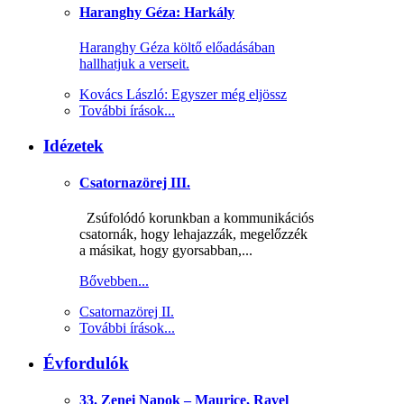
Haranghy Géza: Harkály
Haranghy Géza költő előadásában
hallhatjuk a verseit.
Kovács László: Egyszer még eljössz
További írások...
Idézetek
Csatornazörej III.
Zsúfolódó korunkban a kommunikációs
csatornák, hogy lehajazzák, megelőzzék
a másikat, hogy gyorsabban,...
Bővebben...
Csatornazörej II.
További írások...
Évfordulók
33. Zenei Napok – Maurice, Ravel