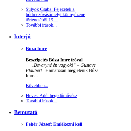
Sulyok Csaba: Fejezetek a
hódmezővásárhelyi könnyűzene
történetéből 19....
További írások...
Interjú
Búza Imre
Beszélgetés Búza Imre íróval
„
Bovaryné én vagyok!” – Gustave
Flaubert
Hamarosan megjelenik Búza
Imre...
Bővebben...
Hevesi Adél hegedűművész
További írások...
Bemutató
Fehér József: Emlékezni kell