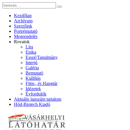
Kezdőlap
Archívum
Szerzőink
Portrémutató
Megrendelés
Rovatok
Líra
Epika
Esszé/Tanulmány
Interjú
Galéria
Bemutató
Kiállítás
Film-, és Hangtár
Idézetek
Évfordulók
Aktuális lapszám tartalom
Hód-Biotech Kiadó