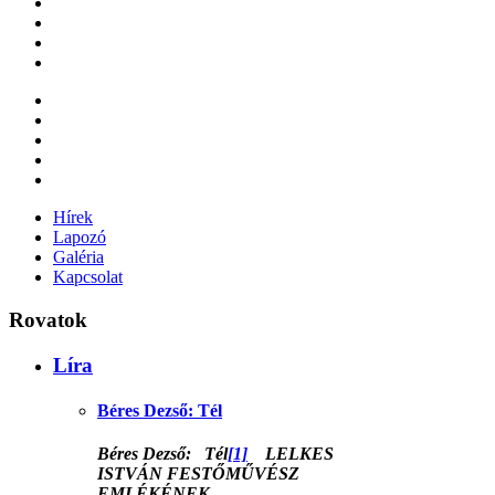
Hírek
Lapozó
Galéria
Kapcsolat
Rovatok
Líra
Béres Dezső: Tél
Béres Dezső:
Tél
[1]
LELKES
ISTVÁN FESTŐMŰVÉSZ
EMLÉKÉNEK